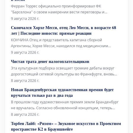
совершенно не нужен.
Ферран Торрес официально проинформировал ФК
"Барселона" о своем намерении вести переговоры и
заключить соглашение с "ПСЖ". Валенсийский нападающий
9 августа 2026 г.
принял решение покинуть каталонский клуб после того, как
Скончался Хорхе Месси, отец Лео Месси, в возрасте 68
забил победный гол в финале Чемпионата мира, и сообщил
лет | Последние новости: прямые реакции
об этом главному тренеру Ханси Флику
КОНЧИНА Отец и представитель капитана сборной
Аргентины, Хорхе Месси, находился под медицинским
наблюдением в течение нескольких месяцев из-за своего
9 августа 2026 г.
серьезного состояния здоровья. Сегодня стало известно о его
Чистая трата денег налогоплательщиков
кончине в возрасте 68 лет, что потрясло весь футбольный
Эта культурная подборка освещает громкие дебаты вокруг
мир.
дорогостоящей сетевой скульптуры во Франкфурте, вновь
открывшуюся Галерею Аполлона в Лувре, культовое
8 августа 2026 г.
произведение Марселя Дюшана, а также необычный проект
Новая Бранденбургская художественная премия будет
Берлинского Фольксбюне, превращенного во временный
вручаться только раз в два года
открытый бассейн. Дебаты во
В прошлом году художественная премия земли Бранденбург
не вручалась. Согласно обновленной концепции, теперь
премия будет присуждаться только раз в два года, и это не
8 августа 2026 г.
единственное изменение. Правительство Бранденбурга,
Торбен Лайб: «Ризом» – Звуковое искусство в Проектном
утверждая новую структуру премии, намерено оказать
пространстве K2 в Брауншвейге
всестороннюю поддержку