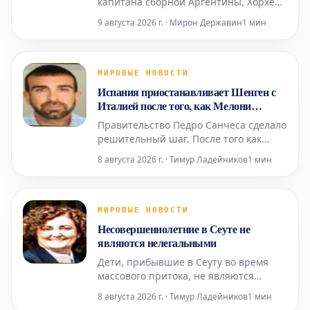
капитана сборной Аргентины, Хорхе
Месси, находился под медицинским
9 августа 2026 г. · Мирон Державин
1 мин
наблюдением в течение нескольких
месяцев из-за своего серьезного
состояния здоровья. Сегодня стало
известно о его кончине в возрасте 68
МИРОВЫЕ НОВОСТИ
лет, что потрясло весь футбольный
Испания приостанавливает Шенген с
мир.
Италией после того, как Мелони
отвергла ультиматум Санчеса
Правительство Педро Санчеса сделало
решительный шаг. После того как
Италия отклонила испанский
8 августа 2026 г. · Тимур Ладейников
1 мин
ультиматум относительно
пограничного контроля для испанских
граждан (введенный Италией в ответ
на нелегальное прибытие более 72
МИРОВЫЕ НОВОСТИ
000 мигрантов в Сеуту неделю назад),
Несовершеннолетние в Сеуте не
испанское правительство приняло от
являются нелегальными
Дети, прибывшие в Сеуту во время
массового притока, не являются
нелегальными, независимо от того,
8 августа 2026 г. · Тимур Ладейников
1 мин
что Сантьяго Абаскаль называет их