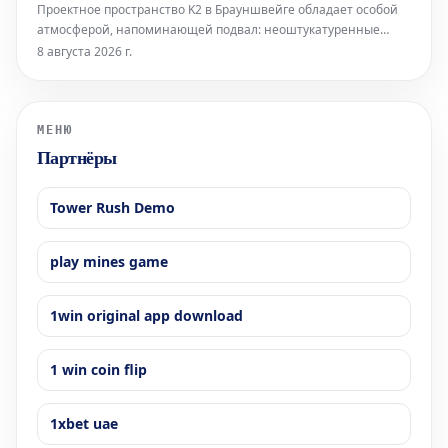
Проектное пространство K2 в Брауншвейге обладает особой
атмосферой, напоминающей подвал: неоштукатуренные
стены, высоко расположенные окна и видимые трубы, словно
8 августа 2026 г.
сходящиеся сюда с верхних этажей. В этом уникальном
окружении норвежский звуковой художник Торбен Лайб
представляет свою ин
МЕНЮ
Партнёры
Tower Rush Demo
play mines game
1win original app download
1 win coin flip
1xbet uae