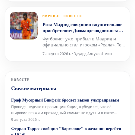
«захватчиками», а соглашения между
Vox и Народной партией (PP)
дегуманизируют их. Штурм границы
МИРОВЫЕ НОВОСТИ
поднимает вопросы об испанских
Реал Мадрид совершил внушительное
спецслужбах, степени лояльности сот
приобретение: Диоманде подписан за
~130 миллионов евро до 2033 года
Футболист уже прибыл в Мадрид и
официально стал игроком «Реала». Тем
временем клуб ожидает согласия
7 августа 2026 г. · Эдуард Алтухов
1 мин
Винисиуса на продление контракта, а
также приход Родри привносит новые
динамики в команду.
НОВОСТИ
Свежие материалы
Граф Мусорный Бинфейс бросает вызов ультраправым
Проведя неделю в провинции Кадис, я убедился, что её
широкие пляжи и прохладный климат не идут ни в какое
сравнение со средиземноморским побережьем. Здесь, в
9 августа 2026 г.
Барселоне, без кондиционера не обойтись, тогда как там,
Ферран Торрес сообщил "Барселоне" о желании перейти
благодаря океанским бризам, смягчающим силу солнца, он
в ПСЖ