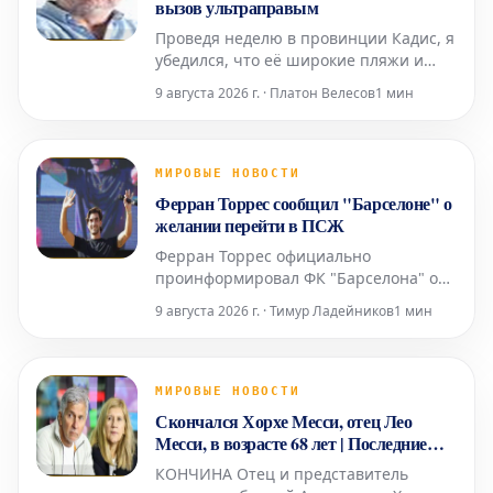
вызов ультраправым
Проведя неделю в провинции Кадис, я
убедился, что её широкие пляжи и
прохладный климат не идут ни в какое
9 августа 2026 г. · Платон Велесов
1 мин
сравнение со средиземноморским
побережьем. Здесь, в Барселоне, без
кондиционера не обойтись, тогда как
там, благодаря океанским бризам,
МИРОВЫЕ НОВОСТИ
смягчающим силу солнца, он
Ферран Торрес сообщил "Барселоне" о
совершенно не нужен.
желании перейти в ПСЖ
Ферран Торрес официально
проинформировал ФК "Барселона" о
своем намерении вести переговоры и
9 августа 2026 г. · Тимур Ладейников
1 мин
заключить соглашение с "ПСЖ".
Валенсийский нападающий принял
решение покинуть каталонский клуб
после того, как забил победный гол в
МИРОВЫЕ НОВОСТИ
финале Чемпионата мира, и сообщил
Скончался Хорхе Месси, отец Лео
об этом главному тренеру Ханси Флику
Месси, в возрасте 68 лет | Последние
новости: прямые реакции
КОНЧИНА Отец и представитель