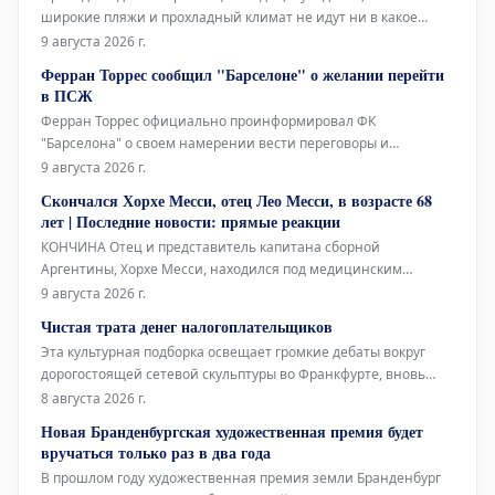
широкие пляжи и прохладный климат не идут ни в какое
сравнение со средиземноморским побережьем. Здесь, в
9 августа 2026 г.
Барселоне, без кондиционера не обойтись, тогда как там,
Ферран Торрес сообщил "Барселоне" о желании перейти
благодаря океанским бризам, смягчающим силу солнца, он
в ПСЖ
совершенно не нужен.
Ферран Торрес официально проинформировал ФК
"Барселона" о своем намерении вести переговоры и
заключить соглашение с "ПСЖ". Валенсийский нападающий
9 августа 2026 г.
принял решение покинуть каталонский клуб после того, как
Скончался Хорхе Месси, отец Лео Месси, в возрасте 68
забил победный гол в финале Чемпионата мира, и сообщил
лет | Последние новости: прямые реакции
об этом главному тренеру Ханси Флику
КОНЧИНА Отец и представитель капитана сборной
Аргентины, Хорхе Месси, находился под медицинским
наблюдением в течение нескольких месяцев из-за своего
9 августа 2026 г.
серьезного состояния здоровья. Сегодня стало известно о его
Чистая трата денег налогоплательщиков
кончине в возрасте 68 лет, что потрясло весь футбольный
Эта культурная подборка освещает громкие дебаты вокруг
мир.
дорогостоящей сетевой скульптуры во Франкфурте, вновь
открывшуюся Галерею Аполлона в Лувре, культовое
8 августа 2026 г.
произведение Марселя Дюшана, а также необычный проект
Новая Бранденбургская художественная премия будет
Берлинского Фольксбюне, превращенного во временный
вручаться только раз в два года
открытый бассейн. Дебаты во
В прошлом году художественная премия земли Бранденбург