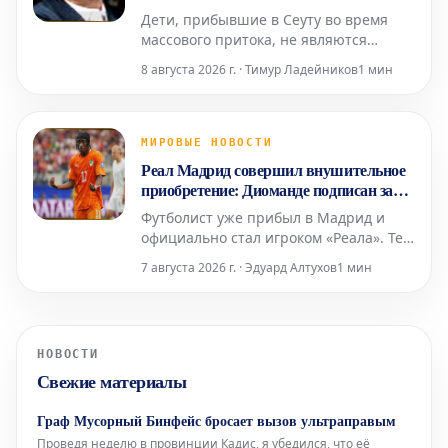
Дети, прибывшие в Сеуту во время
массового притока, не являются
нелегальными, независимо от того,
8 августа 2026 г. · Тимур Ладейников
1 мин
что Сантьяго Абаскаль называет их
«захватчиками», а соглашения между
Vox и Народной партией (PP)
дегуманизируют их. Штурм границы
МИРОВЫЕ НОВОСТИ
поднимает вопросы об испанских
Реал Мадрид совершил внушительное
спецслужбах, степени лояльности сот
приобретение: Диоманде подписан за
~130 миллионов евро до 2033 года
Футболист уже прибыл в Мадрид и
официально стал игроком «Реала». Тем
временем клуб ожидает согласия
7 августа 2026 г. · Эдуард Алтухов
1 мин
Винисиуса на продление контракта, а
также приход Родри привносит новые
динамики в команду.
НОВОСТИ
Свежие материалы
Граф Мусорный Бинфейс бросает вызов ультраправым
Проведя неделю в провинции Кадис, я убедился, что её