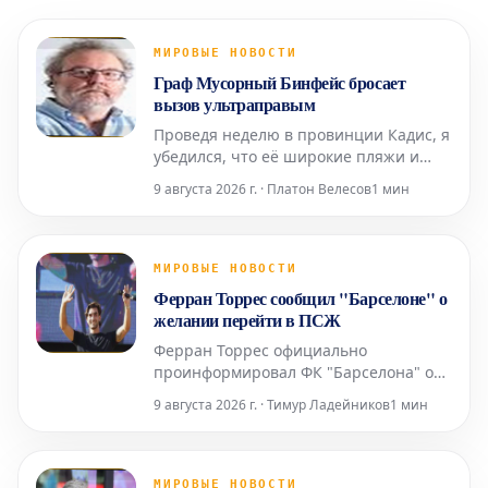
МИРОВЫЕ НОВОСТИ
Граф Мусорный Бинфейс бросает
вызов ультраправым
Проведя неделю в провинции Кадис, я
убедился, что её широкие пляжи и
прохладный климат не идут ни в какое
9 августа 2026 г. · Платон Велесов
1 мин
сравнение со средиземноморским
побережьем. Здесь, в Барселоне, без
кондиционера не обойтись, тогда как
там, благодаря океанским бризам,
МИРОВЫЕ НОВОСТИ
смягчающим силу солнца, он
Ферран Торрес сообщил "Барселоне" о
совершенно не нужен.
желании перейти в ПСЖ
Ферран Торрес официально
проинформировал ФК "Барселона" о
своем намерении вести переговоры и
9 августа 2026 г. · Тимур Ладейников
1 мин
заключить соглашение с "ПСЖ".
Валенсийский нападающий принял
решение покинуть каталонский клуб
после того, как забил победный гол в
МИРОВЫЕ НОВОСТИ