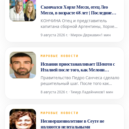
финале Чемпионата мира, и сообщил
Скончался Хорхе Месси, отец Лео
об этом главному тренеру Ханси Флику
Месси, в возрасте 68 лет | Последние
новости: прямые реакции
КОНЧИНА Отец и представитель
капитана сборной Аргентины, Хорхе
Месси, находился под медицинским
9 августа 2026 г. · Мирон Державин
1 мин
наблюдением в течение нескольких
месяцев из-за своего серьезного
состояния здоровья. Сегодня стало
известно о его кончине в возрасте 68
МИРОВЫЕ НОВОСТИ
лет, что потрясло весь футбольный
Испания приостанавливает Шенген с
мир.
Италией после того, как Мелони
отвергла ультиматум Санчеса
Правительство Педро Санчеса сделало
решительный шаг. После того как
Италия отклонила испанский
8 августа 2026 г. · Тимур Ладейников
1 мин
ультиматум относительно
пограничного контроля для испанских
граждан (введенный Италией в ответ
на нелегальное прибытие более 72
МИРОВЫЕ НОВОСТИ
000 мигрантов в Сеуту неделю назад),
Несовершеннолетние в Сеуте не
испанское правительство приняло от
являются нелегальными