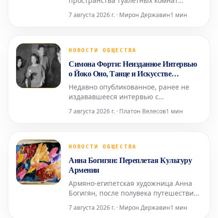
пространства туалетных комнат
Посещение арт-ярмарок часто
7 августа 2026 г. · Мирон Державин
1 мин
омрачается состоянием туалетных
комнат – будь то унылые биотуалеты в
стиле Коачеллы или просто
функциональные, но безликие
НОВОСТИ ОБЩЕСТВА
помещения с одной кабинкой «только
Симона Форти: Неизданное Интервью
для экспонентов». Возможно, поэтому
о Йоко Оно, Танце и Искусстве
Fr
Старения
Недавно опубликованное, ранее не
издававшееся интервью с
легендарным хореографом и
7 августа 2026 г. · Платон Велесов
1 мин
художницей Симоной Форти
проливает свет на её связи с
многогранной иконой Йоко Оно, а
также на её взгляды на танец и
НОВОСТИ ОБЩЕСТВА
старение. Проведённое в 2014 году
Анна Богигян: Переплетая Культуру
Джулией Брайан-Уилсон, это
Армении
интервью снова вышло на свет посл
Армяно-египетская художница Анна
Богигян, после полувека путешествий
по миру, привезла своё искусство в
7 августа 2026 г. · Мирон Державин
1 мин
Ереван, в Национальную галерею