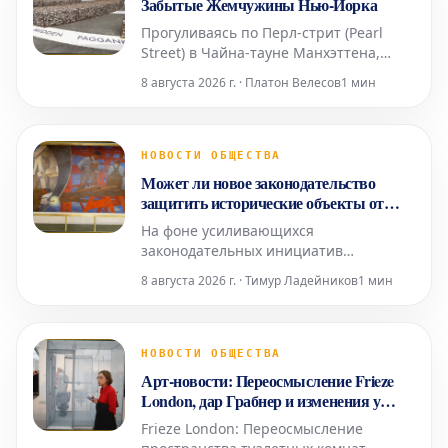
Забытые Жемчужины Нью-Йорка
Прогуливаясь по Перл-стрит (Pearl
Street) в Чайна-тауне Манхэттена,
мало кто задумывается, что ее
8 августа 2026 г. · Платон Велесов
1 мин
название указывает на
первоначальную береговую линию
Ист-Ривер XVII века в Нью-Йорке. Эта
улица получила свое имя благодаря
НОВОСТИ ОБЩЕСТВА
скоплению раковин индейцев ленапе
Может ли новое законодательство
(Lenape), расположенному в ее южной
защитить исторические объекты от
час
политического давления?
На фоне усиливающихся
законодательных инициатив
президента Дональда Трампа и его
8 августа 2026 г. · Тимур Ладейников
1 мин
назначенцев, направленных против
исторических объектов и
произведений искусства, которые они
содержат, демократы и группы по
НОВОСТИ ОБЩЕСТВА
защите культурного наследия активно
Арт-новости: Переосмысление Frieze
продвигают новые меры защиты. Это
London, дар Грабнер и изменения у
происходит в то вр
Gagosian
Frieze London: Переосмысление