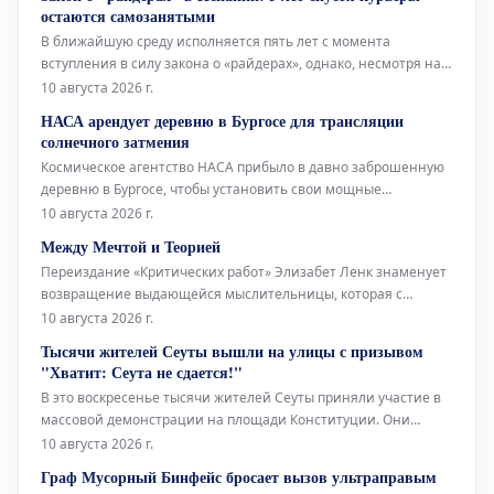
необычную добычу. Роман «Трофей» стал международным
остаются самозанятыми
успехом, получил спе
В ближайшую среду исполняется пять лет с момента
вступления в силу закона о «райдерах», однако, несмотря на
это, по улицам всё ещё ездят курьеры, работающие как
10 августа 2026 г.
самозанятые. Ожидается, что Uber Eats завершит переход на
НАСА арендует деревню в Бургосе для трансляции
модель наёмных сотрудников не ранее конца текущего года.
солнечного затмения
Glovo потребовалос
Космическое агентство НАСА прибыло в давно заброшенную
деревню в Бургосе, чтобы установить свои мощные
телескопы. С их помощью 12 августа 2026 года будет
10 августа 2026 г.
осуществляться прямая трансляция солнечного затмения для
Между Мечтой и Теорией
10 миллионов человек. Деревня, под названием
Переиздание «Критических работ» Элизабет Ленк знаменует
Вильялибадо, расположена
возвращение выдающейся мыслительницы, которая с
необычайной лёгкостью объединяет положения Критической
10 августа 2026 г.
теории и принципы сюрреализма. В своих эссе она яростно
Тысячи жителей Сеуты вышли на улицы с призывом
отстаивает ценность фантазии, противопоставляя её
"Хватит: Сеута не сдается!"
чрезмерной немецкой серьёзност
В это воскресенье тысячи жителей Сеуты приняли участие в
массовой демонстрации на площади Конституции. Они
собрались, чтобы потребовать решительных действий в ответ
10 августа 2026 г.
на критическую ситуацию, сложившуюся в городе после
Граф Мусорный Бинфейс бросает вызов ультраправым
массового притока мигрантов 30 июля. Главным лозунгом дня