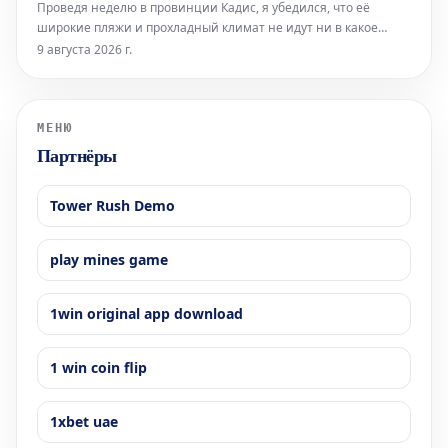
Проведя неделю в провинции Кадис, я убедился, что её
стало "Хватит! Сеут
широкие пляжи и прохладный климат не идут ни в какое
сравнение со средиземноморским побережьем. Здесь, в
9 августа 2026 г.
Барселоне, без кондиционера не обойтись, тогда как там,
благодаря океанским бризам, смягчающим силу солнца, он
совершенно не нужен.
МЕНЮ
Партнёры
Tower Rush Demo
play mines game
1win original app download
1 win coin flip
1xbet uae