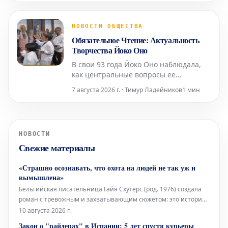
Армении. Её выставка под названием
«Ткачество культуры» представляет
собой своеобразную естественную
НОВОСТИ ОБЩЕСТВА
историю Армении, выраженную через
Обязательное Чтение: Актуальность
произведения, которые нап
Творчества Йоко Оно
В свои 93 года Йоко Оно наблюдала,
как центральные вопросы ее
творчества — о человечности и
7 августа 2026 г. · Тимур Ладейников
1 мин
нашей взаимной ответственности —
находили отклик у многих поколений.
Музыкальный критик Los Angeles
Times Марк Свед в своем недавнем
НОВОСТИ
репортаже о последних исполнениях
Свежие материалы
работ Оно, включая знаменитую «
«Страшно осознавать, что охота на людей не так уж и
вымышлена»
Бельгийская писательница Гайя Схутерс (род. 1976) создала
роман с тревожным и захватывающим сюжетом: это история
Хантера Уайта, богатого американского охотника, которому во
10 августа 2026 г.
время одной из поездок в Африку предлагают очень
Закон о "райдерах" в Испании: 5 лет спустя курьеры