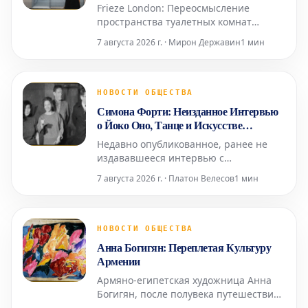
Gagosian
Frieze London: Переосмысление
пространства туалетных комнат
Посещение арт-ярмарок часто
7 августа 2026 г. · Мирон Державин
1 мин
омрачается состоянием туалетных
комнат – будь то унылые биотуалеты в
стиле Коачеллы или просто
функциональные, но безликие
НОВОСТИ ОБЩЕСТВА
помещения с одной кабинкой «только
Симона Форти: Неизданное Интервью
для экспонентов». Возможно, поэтому
о Йоко Оно, Танце и Искусстве
Fr
Старения
Недавно опубликованное, ранее не
издававшееся интервью с
легендарным хореографом и
7 августа 2026 г. · Платон Велесов
1 мин
художницей Симоной Форти
проливает свет на её связи с
многогранной иконой Йоко Оно, а
также на её взгляды на танец и
НОВОСТИ ОБЩЕСТВА
старение. Проведённое в 2014 году
Анна Богигян: Переплетая Культуру
Джулией Брайан-Уилсон, это
Армении
интервью снова вышло на свет посл
Армяно-египетская художница Анна
Богигян, после полувека путешествий
по миру, привезла своё искусство в