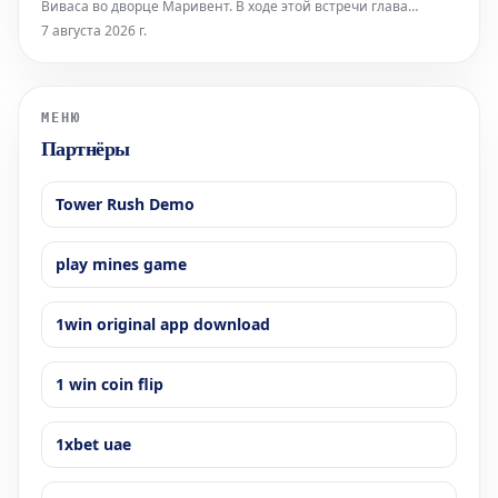
Виваса во дворце Маривент. В ходе этой встречи глава
автономного города выразил надежду на скорый
7 августа 2026 г.
официальный визит монарха.
МЕНЮ
Партнёры
Tower Rush Demo
play mines game
1win original app download
1 win coin flip
1xbet uae