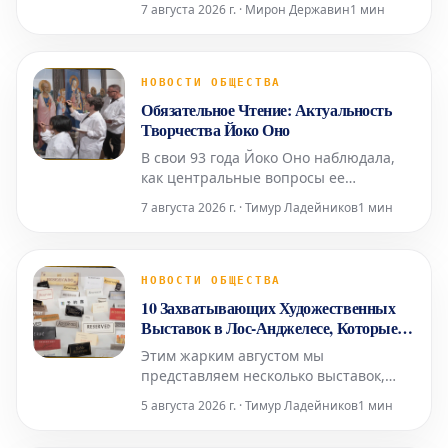
7 августа 2026 г. · Мирон Державин
1 мин
Ереван, в Национальную галерею
Армении. Её выставка под названием
«Ткачество культуры» представляет
собой своеобразную естественную
НОВОСТИ ОБЩЕСТВА
историю Армении, выраженную через
Обязательное Чтение: Актуальность
произведения, которые нап
Творчества Йоко Оно
В свои 93 года Йоко Оно наблюдала,
как центральные вопросы ее
творчества — о человечности и
7 августа 2026 г. · Тимур Ладейников
1 мин
нашей взаимной ответственности —
находили отклик у многих поколений.
Музыкальный критик Los Angeles
Times Марк Свед в своем недавнем
НОВОСТИ ОБЩЕСТВА
репортаже о последних исполнениях
10 Захватывающих Художественных
работ Оно, включая знаменитую «
Выставок в Лос-Анджелесе, Которые
Стоит Посетить в Августе
Этим жарким августом мы
представляем несколько выставок,
которые уводят нас от грандиозных
5 августа 2026 г. · Тимур Ладейников
1 мин
художественных высказываний в
сторону более интимного, личного и