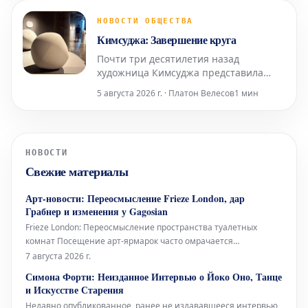
повседневного. Галерея Lisson
демонстрирует «вмешательства»
НОВОСТИ ОБЩЕСТВА
Спенсера Финча — небольшие,
Кимсуджа: Завершение круга
раскрашенные и коллажированные
Почти три десятилетия назад
чудеса, созда
художница Кимсуджа представила
свою первую персональную выставку
5 августа 2026 г. · Платон Велесов
1 мин
в Северной Америке под названием
«Поле прачечной/Вшивая прогулка,
Глядя в шитье». Она была
организована в галереях Оквилла —
НОВОСТИ
музее современного искусства в
Свежие материалы
богатом городе на озере Онтарио,
располож
Арт-новости: Переосмысление Frieze London, дар
Грабнер и изменения у Gagosian
Frieze London: Переосмысление пространства туалетных
комнат Посещение арт-ярмарок часто омрачается
состоянием туалетных комнат – будь то унылые биотуалеты в
7 августа 2026 г.
стиле Коачеллы или просто функциональные, но безликие
Симона Форти: Неизданное Интервью о Йоко Оно, Танце
помещения с одной кабинкой «только для экспонентов».
и Искусстве Старения
Возможно, поэтому Fr
Недавно опубликованное, ранее не издававшееся интервью