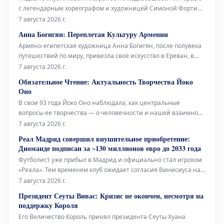
с легендарным хореографом и художницей Симоной Форти
проливает свет на её связи с многогранной иконой Йоко Оно,
7 августа 2026 г.
а также на её взгляды на танец и старение. Проведённое в
Анна Богигян: Переплетая Культуру Армении
2014 году Джулией Брайан-Уилсон, это интервью снова
Армяно-египетская художница Анна Богигян, после полувека
вышло на свет посл
путешествий по миру, привезла своё искусство в Ереван, в
Национальную галерею Армении. Её выставка под
7 августа 2026 г.
названием «Ткачество культуры» представляет собой
Обязательное Чтение: Актуальность Творчества Йоко
своеобразную естественную историю Армении, выраженную
Оно
через произведения, которые нап
В свои 93 года Йоко Оно наблюдала, как центральные
вопросы ее творчества — о человечности и нашей взаимной
ответственности — находили отклик у многих поколений.
7 августа 2026 г.
Музыкальный критик Los Angeles Times Марк Свед в своем
Реал Мадрид совершил внушительное приобретение:
недавнем репортаже о последних исполнениях работ Оно,
Диоманде подписан за ~130 миллионов евро до 2033 года
включая знаменитую «
Футболист уже прибыл в Мадрид и официально стал игроком
«Реала». Тем временем клуб ожидает согласия Винисиуса на
продление контракта, а также приход Родри привносит новые
7 августа 2026 г.
динамики в команду.
Президент Сеуты Вивас: Кризис не окончен, несмотря на
поддержку Короля
Его Величество Король принял президента Сеуты Хуана