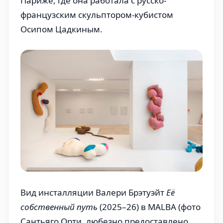
Париже, где она работала с русско-
французским скульптором-кубистом
Осипом Цадкиным.
Вид инсталляции Валери Брэтуэйт 
Её 
собственный путь
 (2025–26) в MALBA (фото 
Сантьяго Орти, любезно предоставлено 