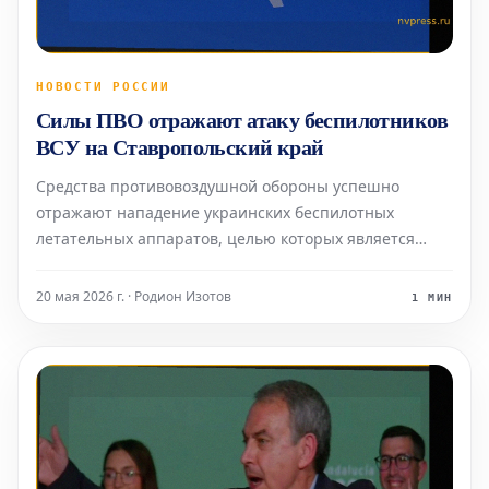
НОВОСТИ РОССИИ
Силы ПВО отражают атаку беспилотников
ВСУ на Ставропольский край
Средства противовоздушной обороны успешно
отражают нападение украинских беспилотных
летательных аппаратов, целью которых является
промышленная зона Ставропольского края. Эту
информацию в среду, 20 мая, подтвердил глава
20 мая 2026 г. · Родион Изотов
1 МИН
региона Владимир Владимиров. По словам
губернатора, в районе Невинномысс