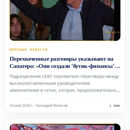
МИРОВЫЕ НОВОСТИ
Перехваченные разговоры указывают на
Сапатеро: «Они создали 'бутик-финансы'.
Оттуда придет откат»
Подразделение UDEF перехватило переговоры между
высокопоставленными руководителями
авиакомпании и сетью, которая, предположительно,
находится под руководством бывшего президента
правительства.
20 мая 2026 г. · Геннадий Велесов
1 МИН