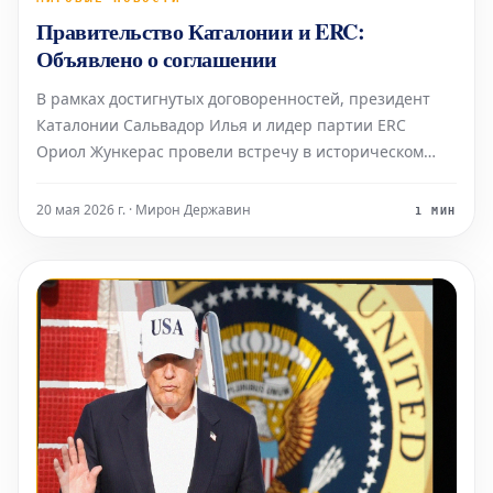
Правительство Каталонии и ERC:
Объявлено о соглашении
В рамках достигнутых договоренностей, президент
Каталонии Сальвадор Илья и лидер партии ERC
Ориол Жункерас провели встречу в историческом
здании Палау де ла Женералитат.
20 мая 2026 г. · Мирон Державин
1 МИН