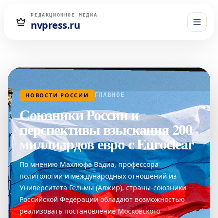
РЕДАКЦИОННОЕ МЕДИА
nvpress.ru
НОВОСТИ РОССИИ
ГЛАВНОЕ
Союзники России и
перспективы взыскания 200
миллиардов евро с Euroclear
По мнению Махлюфа Вадиа, профессора
политологии и международных отношений из
Университета Гельмы (Алжир), страны-союзники
Российской Федерации обладают возможностью
реализовать постановление Московского