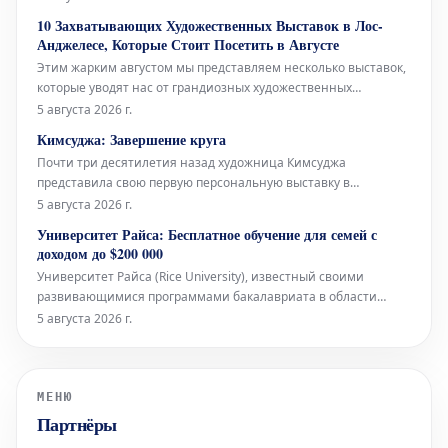
зрителя в уникальные и порой провокационные
10 Захватывающих Художественных Выставок в Лос-
пространства, полные необычных форм и концепций, которые
Анджелесе, Которые Стоит Посетить в Августе
бросают вызов привычном
Этим жарким августом мы представляем несколько выставок,
которые уводят нас от грандиозных художественных
высказываний в сторону более интимного, личного и
5 августа 2026 г.
повседневного. Галерея Lisson демонстрирует
Кимсуджа: Завершение круга
«вмешательства» Спенсера Финча — небольшие,
Почти три десятилетия назад художница Кимсуджа
раскрашенные и коллажированные чудеса, созда
представила свою первую персональную выставку в
Северной Америке под названием «Поле прачечной/Вшивая
5 августа 2026 г.
прогулка, Глядя в шитье». Она была организована в галереях
Университет Райса: Бесплатное обучение для семей с
Оквилла — музее современного искусства в богатом городе
доходом до $200 000
на озере Онтарио, располож
Университет Райса (Rice University), известный своими
развивающимися программами бакалавриата в области
искусств, объявил о значительном расширении своей
5 августа 2026 г.
политики финансовой помощи. Начиная с набора студентов
2027 года, учащиеся из семей с годовым доходом до 200 000
долларов США будут иметь пра
МЕНЮ
Партнёры