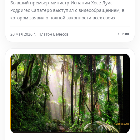
Бывший премьер-министр Испании Хосе Луис
Родригес Сапатеро выступил с видеообращением, в
котором заявил о полной законности всех своих
действий. Он категорически отрицает какое-либо
участие или совершение шагов, связанных со
20 мая 2026 г. · Платон Велесов
1 МИН
спасением авиакомпании Plus Ultra, о чем сообщают
последние данные рас