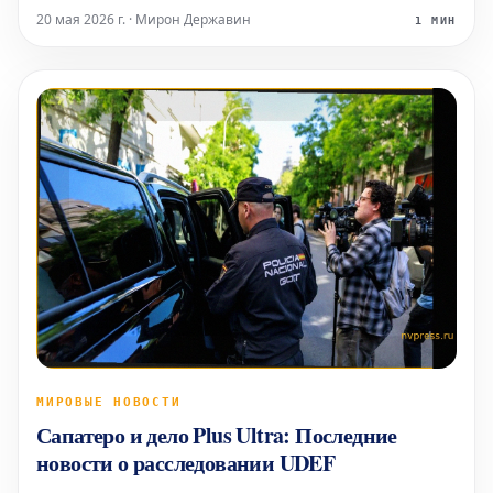
функционал, как указывается, едва ли выходил за
20 мая 2026 г. · Мирон Державин
1 МИН
рамки верстки и оформления отчетов.
МИРОВЫЕ НОВОСТИ
Сапатеро и дело Plus Ultra: Последние
новости о расследовании UDEF