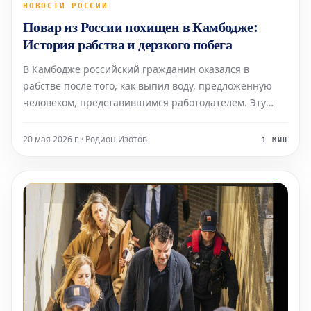
НОВОСТИ РОССИИ
Повар из России похищен в Камбодже:
История рабства и дерзкого побега
В Камбодже российский гражданин оказался в
рабстве после того, как выпил воду, предложенную
человеком, представившимся работодателем. Эту
историю рассказал сам пострадавший. Шеф-повар
Алексей Коротеев из России отправился в Азию в
20 мая 2026 г. · Родион Изотов
1 МИН
поисках работы, привлеченный обещанием агента о
зарплате в п