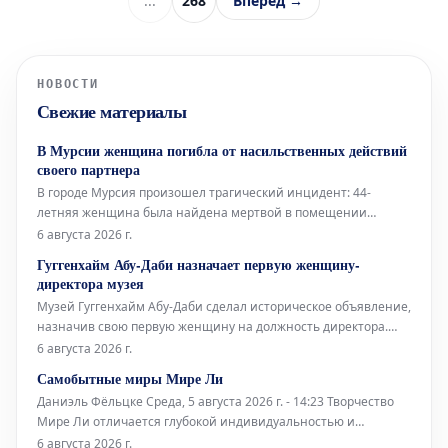
...
268
Вперёд →
НОВОСТИ
Свежие материалы
В Мурсии женщина погибла от насильственных действий
своего партнера
В городе Мурсия произошел трагический инцидент: 44-
летняя женщина была найдена мертвой в помещении
обувной мастерской. Согласно предварительным данным,
6 августа 2026 г.
причиной смерти стали ножевые ранения,
Гуггенхайм Абу-Даби назначает первую женщину-
предположительно нанесенные ее партнером. Тело погибшей
директора музея
обнаружили в одной из торговых галерей коммерчес
Музей Гуггенхайм Абу-Даби сделал историческое объявление,
назначив свою первую женщину на должность директора.
Это значительное событие открывает новую главу в
6 августа 2026 г.
управлении и развитии культурного учреждения.
Самобытные миры Мире Ли
Даниэль Фёльцке Среда, 5 августа 2026 г. - 14:23 Творчество
Мире Ли отличается глубокой индивидуальностью и
своеобразным подходом к искусству. Ее работы погружают
6 августа 2026 г.