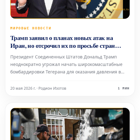
МИРОВЫЕ НОВОСТИ
Трамп заявил о планах новых атак на
Иран, но отсрочил их по просьбе стран
Залива
Президент Соединенных Штатов Дональд Трамп
неоднократно угрожал начать широкомасштабные
бомбардировки Тегерана для оказания давления в
переговорном процессе, однако каждый раз
отказывался от реализации этих планов.
20 мая 2026 г. · Родион Изотов
1 МИН