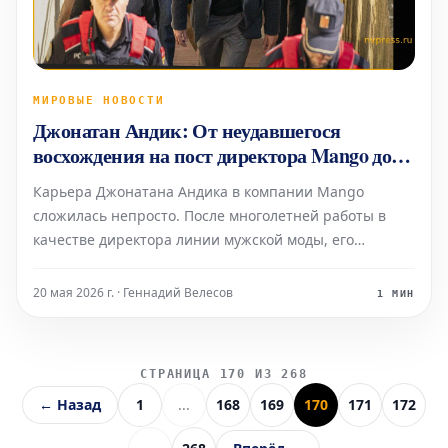
МИРОВЫЕ НОВОСТИ
Джонатан Андик: От неудавшегося
восхождения на пост директора Mango до
роли акционера
Карьера Джонатана Андика в компании Mango
сложилась непросто. После многолетней работы в
качестве директора линии мужской моды, его
попытка занять руководящую должность в компании
не увенчалась успехом. В настоящее время Андик
20 мая 2026 г. · Геннадий Велесов
1 МИН
является одним из акционеров Mango. В личной
жизни он женат на извес
СТРАНИЦА 170 ИЗ 268
← Назад
1
...
168
169
170
171
172