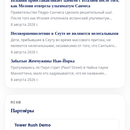
Испания приостанавливает Шенген с Италией после того,
окружении норвежский звуковой художник Торбен Лайб
как Мелони отвергла ультиматум Санчеса
представляет свою ин
Правительство Педро Санчеса сделало решительный шаг.
После того как Италия отклонила испанский ультиматум
относительно пограничного контроля для испанских граждан
8 августа 2026 г.
(введенный Италией в ответ на нелегальное прибытие более
Несовершеннолетние в Сеуте не являются нелегальными
72 000 мигрантов в Сеуту неделю назад), испанское
Дети, прибывшие в Сеуту во время массового притока, не
правительство приняло от
являются нелегальными, независимо от того, что Сантьяго
Абаскаль называет их «захватчиками», а соглашения между
8 августа 2026 г.
Vox и Народной партией (PP) дегуманизируют их. Штурм
Забытые Жемчужины Нью-Йорка
границы поднимает вопросы об испанских спецслужбах,
Прогуливаясь по Перл-стрит (Pearl Street) в Чайна-тауне
степени лояльности сот
Манхэттена, мало кто задумывается, что ее название
указывает на первоначальную береговую линию Ист-Ривер
8 августа 2026 г.
XVII века в Нью-Йорке. Эта улица получила свое имя
благодаря скоплению раковин индейцев ленапе (Lenape),
расположенному в ее южной час
МЕНЮ
Партнёры
Tower Rush Demo