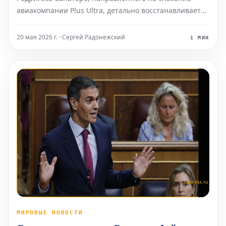
авиакомпании Plus Ultra, детально восстанавливается
сообщение за сообщением. Согласно судебному
постановлению, в схеме был задействован бывший
20 мая 2026 г. · Сергей Радонежский
1 МИН
высокопоставленный венесуэльский ч
МИРОВЫЕ НОВОСТИ