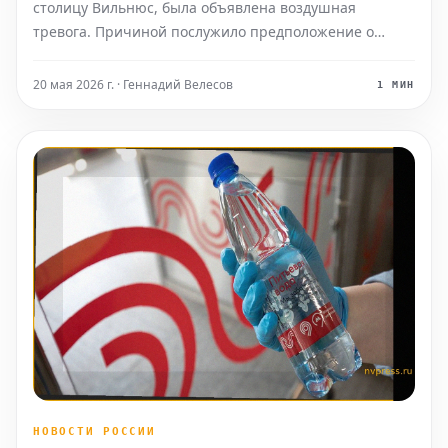
столицу Вильнюс, была объявлена воздушная
тревога. Причиной послужило предположение о
возможном вторжении беспилотного летательного
аппарата (БПЛА) в воздушное пространство страны со
20 мая 2026 г. · Геннадий Велесов
1 МИН
стороны Беларуси. Деятельность Вильнюсского
аэропорта была врем
НОВОСТИ РОССИИ