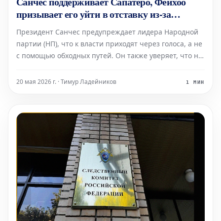
Санчес поддерживает Сапатеро, Фейхоо
призывает его уйти в отставку из-за
коррупции: "Что вы до сих пор там
Президент Санчес предупреждает лидера Народной
делаете?"
партии (НП), что к власти приходят через голоса, а не
с помощью обходных путей. Он также уверяет, что не
станет переносить выборы на более ранний срок,
несмотря на обвинения, касающиеся бывшего
20 мая 2026 г. · Тимур Ладейников
1 МИН
президента.