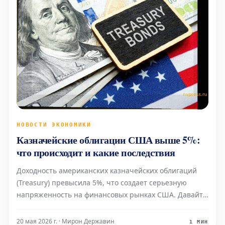
НОВОСТИ ЭКОНОМИКИ
Казначейские облигации США выше 5%:
что происходит и какие последствия
Доходность американских казначейских облигаций
(Treasury) превысила 5%, что создает серьезную
напряженность на финансовых рынках США. Давайте
разберемся в причинах этой ситуации. Что
происходит с американскими казначейскими
20 мая 2026 г. · Мирон Державин
1 МИН