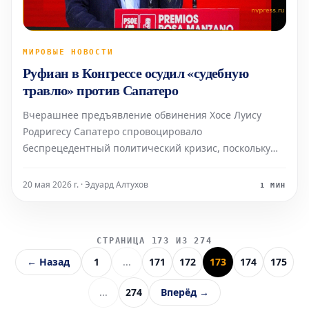
МИРОВЫЕ НОВОСТИ
Руфиан в Конгрессе осудил «судебную
травлю» против Сапатеро
Вчерашнее предъявление обвинения Хосе Луису
Родригесу Сапатеро спровоцировало
беспрецедентный политический кризис, поскольку
это напрямую затрагивает бывшего главу
правительства.
20 мая 2026 г. · Эдуард Алтухов
1 МИН
СТРАНИЦА 173 ИЗ 274
← Назад
1
...
171
172
173
174
175
...
274
Вперёд →