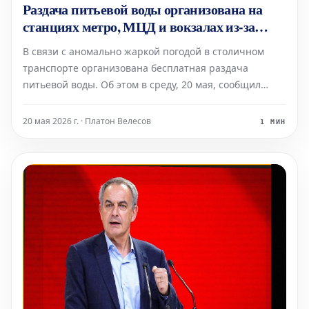
Раздача питьевой воды организована на
станциях метро, МЦД и вокзалах из-за
жары
В связи с аномально жаркой погодой в столичном
транспорте организована бесплатная раздача
питьевой воды. Об этом в среду, 20 мая, сообщил
Департамент транспорта и развития дорожно-
транспортной инфраструктуры Москвы. С 12:00 до
20 мая 2026 г. · Платон Велесов
1 МИН
18:00 инспекторы раздают воду на следующих
станциях метро: «Филе