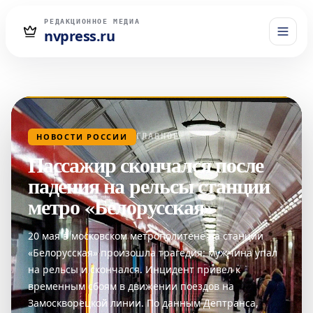
РЕДАКЦИОННОЕ МЕДИА
nvpress.ru
НОВОСТИ РОССИИ
ГЛАВНОЕ
Пассажир скончался после
падения на рельсы станции
метро «Белорусская»
20 мая в московском метрополитене на станции
«Белорусская» произошла трагедия: мужчина упал
на рельсы и скончался. Инцидент привел к
временным сбоям в движении поездов на
Замоскворецкой линии. По данным Дептранса,