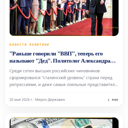
НОВОСТИ ПОЛИТИКИ
"Раньше говорили "ВВП", теперь его
называют "Дед". Политолог Александра
Прокопенко – о Путине и страхах и
Среди сотен высших российских чиновников
настроениях элит в России
сформировался "сталинский уровень" страха перед
репрессиями, и даже самые лояльные представители
элит уже называют Владимира Путина "Дедом",
утверждает в своей новой книге "Соучастники"
20 мая 2026 г. · Мирон Державин
1 МИН
политолог Александра Прокопенко, бывшая
советница Центрального Банк