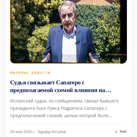
МИРОВЫЕ НОВОСТИ
Судья связывает Сапатеро с
предполагаемой схемой влияния на
правительства Испании и Венесуэлы
Испанский судья, по сообщениям, связал бывшего
президента Хосе Луиса Родригеса Сапатеро с
предполагаемой схемой, целью которой было
оказание влияния на правительства Испании и
Венесуэлы. Утверждается, что бывший глава
20 мая 2026 г. · Эдуард Алтухов
1 МИН