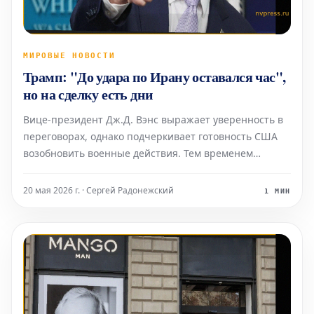
МИРОВЫЕ НОВОСТИ
Трамп: "До удара по Ирану оставался час",
но на сделку есть дни
Вице-президент Дж.Д. Вэнс выражает уверенность в
переговорах, однако подчеркивает готовность США
возобновить военные действия. Тем временем
Тегеран предупреждает о возможности открытия
новых фронтов.
20 мая 2026 г. · Сергей Радонежский
1 МИН