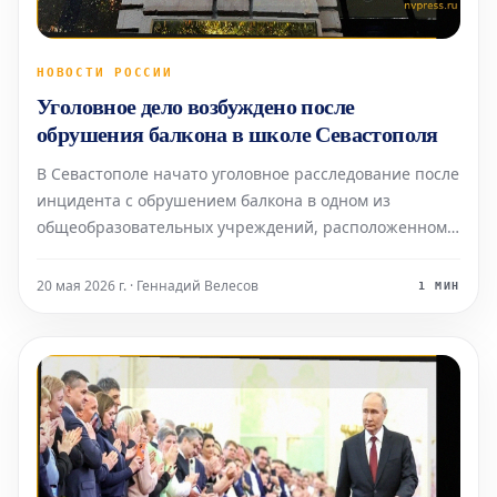
НОВОСТИ РОССИИ
Уголовное дело возбуждено после
обрушения балкона в школе Севастополя
В Севастополе начато уголовное расследование после
инцидента с обрушением балкона в одном из
общеобразовательных учреждений, расположенном в
поселке Кача. Как стало известно в среду, 20 мая,
Следственный комитет уже приступил к выяснению
20 мая 2026 г. · Геннадий Велесов
1 МИН
всех обстоятельств произошедшего. Инцидент
произошел