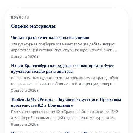
НОВОСТИ
Свежие материалы
Чистая трата денег налогоплательщиков
Эта культурная подборка освещает громкие дебаты вокруг
дорогостоящей сетевой скульптуры во Франкфурте, вновь
открывшуюся Галерею Аполлона в Лувре, культовое
8 августа 2026 г.
произведение Марселя Дюшана, а также необычный проект
Новая Бранденбургская художественная премия будет
Берлинского Фольксбюне, превращенного во временный
вручаться только раз в два года
открытый бассейн. Дебаты во
В прошлом году художественная премия земли Бранденбург
не вручалась. Согласно обновленной концепции, теперь
премия будет присуждаться только раз в два года, и это не
8 августа 2026 г.
единственное изменение. Правительство Бранденбурга,
Торбен Лайб: «Ризом» – Звуковое искусство в Проектном
утверждая новую структуру премии, намерено оказать
пространстве K2 в Брауншвейге
всестороннюю поддержку
Проектное пространство K2 в Брауншвейге обладает особой
атмосферой, напоминающей подвал: неоштукатуренные
стены, высоко расположенные окна и видимые трубы, словно
8 августа 2026 г.
сходящиеся сюда с верхних этажей. В этом уникальном