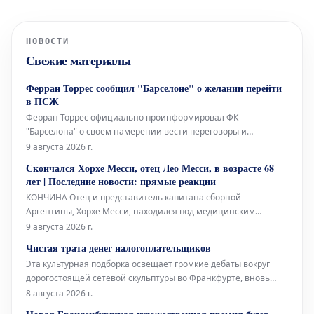
НОВОСТИ
Свежие материалы
Ферран Торрес сообщил "Барселоне" о желании перейти
в ПСЖ
Ферран Торрес официально проинформировал ФК
"Барселона" о своем намерении вести переговоры и
заключить соглашение с "ПСЖ". Валенсийский нападающий
9 августа 2026 г.
принял решение покинуть каталонский клуб после того, как
Скончался Хорхе Месси, отец Лео Месси, в возрасте 68
забил победный гол в финале Чемпионата мира, и сообщил
лет | Последние новости: прямые реакции
об этом главному тренеру Ханси Флику
КОНЧИНА Отец и представитель капитана сборной
Аргентины, Хорхе Месси, находился под медицинским
наблюдением в течение нескольких месяцев из-за своего
9 августа 2026 г.
серьезного состояния здоровья. Сегодня стало известно о его
Чистая трата денег налогоплательщиков
кончине в возрасте 68 лет, что потрясло весь футбольный
Эта культурная подборка освещает громкие дебаты вокруг
мир.
дорогостоящей сетевой скульптуры во Франкфурте, вновь
открывшуюся Галерею Аполлона в Лувре, культовое
8 августа 2026 г.
произведение Марселя Дюшана, а также необычный проект