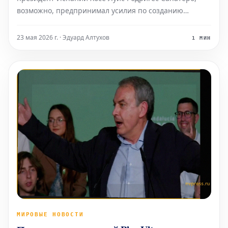
возможно, предпринимал усилия по созданию
коммерческого лобби в Объединенных Арабских
Эмиратах. Предварительные данные следствия
23 мая 2026 г. · Эдуард Алтухов
1 МИН
указывают на то, что экс-президент мог
распорядиться
МИРОВЫЕ НОВОСТИ