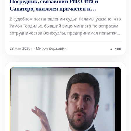
Посредник, связавший Plus Ultra и
Сапатеро, оказался причастен к
предполагаемым платежам Podemos
В судебном постановлении судьи Каламы указано, что
Рамон Гордильс, бывший вице-министр по вопросам
сотрудничества Венесуэлы, предпринимал попытки
«выйти на ZP» (предположительно, Хосе Луиса
Родригеса Сапатеро).
23 мая 2026 г. · Мирон Державин
1 МИН