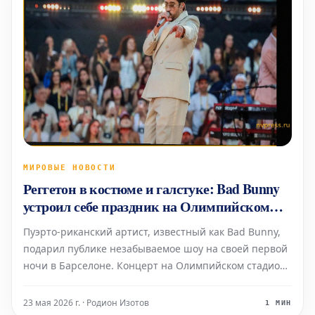
МИРОВЫЕ НОВОСТИ
Реггетон в костюме и галстуке: Bad Bunny
устроил себе праздник на Олимпийском
стадионе
Пуэрто-риканский артист, известный как Bad Bunny,
подарил публике незабываемое шоу на своей первой
ночи в Барселоне. Концерт на Олимпийском стадионе
был наполнен энергией, где сальса органично
сочеталась с современными синтезаторами. Особым
23 мая 2026 г. · Родион Изотов
1 МИН