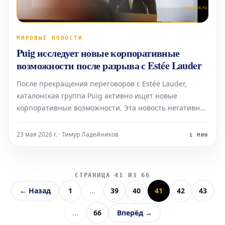
МИРОВЫЕ НОВОСТИ
Puig исследует новые корпоративные
возможности после разрыва с Estée Lauder
После прекращения переговоров с Estée Lauder,
каталонская группа Puig активно ищет новые
корпоративные возможности. Эта новость негативно
сказалась на стоимости акций компании: они упали
на 13,4% на бирже, вернувшись к уровню, который
23 мая 2026 г. · Тимур Ладейников
1 МИН
предшествовал началу консультаций.
СТРАНИЦА 41 ИЗ 66
← Назад
1
...
39
40
41
42
43
...
66
Вперёд →