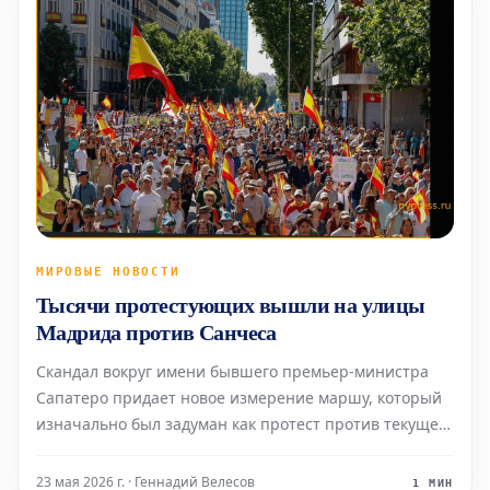
МИРОВЫЕ НОВОСТИ
Тысячи протестующих вышли на улицы
Мадрида против Санчеса
Скандал вокруг имени бывшего премьер-министра
Сапатеро придает новое измерение маршу, который
изначально был задуман как протест против текущей
политики "санчизма", но теперь его посыл
расширяется до критики "сапатеризма" и социализма
23 мая 2026 г. · Геннадий Велесов
1 МИН