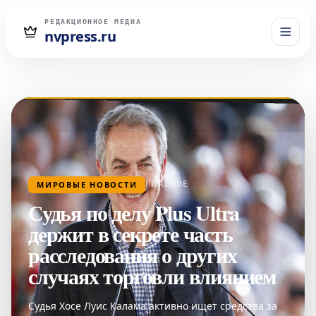
РЕДАКЦИОННОЕ МЕДИА
nvpress.ru
МИРОВЫЕ НОВОСТИ
ГЛАВНОЕ
Судья по делу Plus Ultra
держит в секрете часть
расследования о других
случаях торговли влиянием
Судья Хосе Луис Калама активно ищет средства за