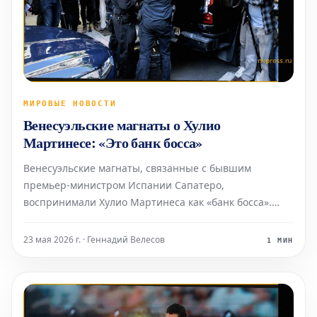
МИРОВЫЕ НОВОСТИ
Венесуэльские магнаты о Хулио
Мартинесе: «Это банк босса»
Венесуэльские магнаты, связанные с бывшим
премьер-министром Испании Сапатеро,
воспринимали Хулио Мартинеса как «банк босса».
Судья собрал несколько сообщений, в которых эти
деятели называли экс-главу правительства «боссом».
23 мая 2026 г. · Геннадий Велесов
1 МИН