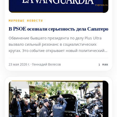
МИРОВЫЕ НОВОСТИ
В PSOE осознали серьезность дела Сапатеро
Обвинение бывшего президента по делу Plus Ultra
вызвало сильный резонанс в социалистических
кругах. Это событие открывает новый политический
фронт для правительства в текущем законодательном
периоде, который и без того отмечен
23 мая 2026 г. · Геннадий Велесов
1 МИН
многочисленными судебными расследованиями.