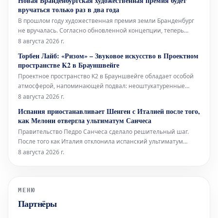
Новая Бранденбургская художественная премия будет
Берлинского Фольксбюне, превращенного во временный
вручаться только раз в два года
открытый бассейн. Дебаты во
В прошлом году художественная премия земли Бранденбург
не вручалась. Согласно обновленной концепции, теперь
премия будет присуждаться только раз в два года, и это не
8 августа 2026 г.
единственное изменение. Правительство Бранденбурга,
Торбен Лайб: «Ризом» – Звуковое искусство в Проектном
утверждая новую структуру премии, намерено оказать
пространстве K2 в Брауншвейге
всестороннюю поддержку
Проектное пространство K2 в Брауншвейге обладает особой
атмосферой, напоминающей подвал: неоштукатуренные
стены, высоко расположенные окна и видимые трубы, словно
8 августа 2026 г.
сходящиеся сюда с верхних этажей. В этом уникальном
Испания приостанавливает Шенген с Италией после того,
окружении норвежский звуковой художник Торбен Лайб
как Мелони отвергла ультиматум Санчеса
представляет свою ин
Правительство Педро Санчеса сделало решительный шаг.
После того как Италия отклонила испанский ультиматум
относительно пограничного контроля для испанских граждан
8 августа 2026 г.
(введенный Италией в ответ на нелегальное прибытие более
72 000 мигрантов в Сеуту неделю назад), испанское
правительство приняло от
МЕНЮ
Партнёры