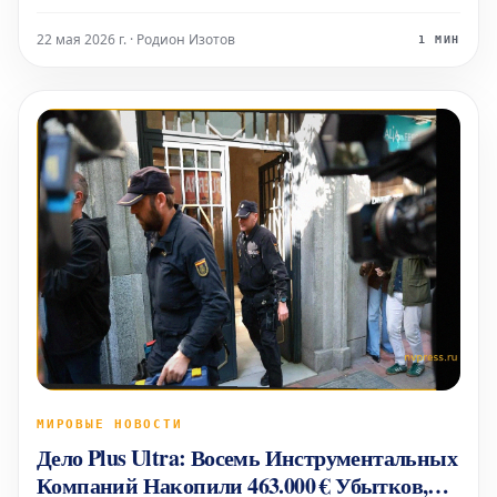
задолженности перед системой социального
обеспечения.
22 мая 2026 г. · Родион Изотов
1 МИН
МИРОВЫЕ НОВОСТИ
Дело Plus Ultra: Восемь Инструментальных
Компаний Накопили 463.000 € Убытков,