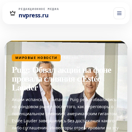
РЕДАКЦИОННОЕ МЕДИА
nvpress.ru
МИРОВЫЕ НОВОСТИ
ГЛАВНОЕ
Puig: Обвал акций на фоне
провала слияния с Estée
Lauder
Акции испанской компании Puig резко обвалились
на фондовом рынке после того, как переговоры о
потенциальном слиянии с американским гигантом
Estée Lauder завершились без достижения какого-
либо соглашения. Инвесторы отреагировали на эту