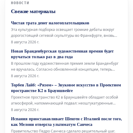
НОВОСТИ
Свежие материалы
Чистая трата денег налогоплательщиков
Эта культурная подборка освещает громкие дебаты вокруг
дорогостоящей сетевой скульптуры во Франкфурте, вновь
открывшуюся Галерею Аполлона в Лувре, культовое
8 августа 2026 г.
произведение Марселя Дюшана, а также необычный проект
Новая Бранденбургская художественная премия будет
Берлинского Фольксбюне, превращенного во временный
вручаться только раз в два года
открытый бассейн. Дебаты во
В прошлом году художественная премия земли Бранденбург
не вручалась. Согласно обновленной концепции, теперь
премия будет присуждаться только раз в два года, и это не
8 августа 2026 г.
единственное изменение. Правительство Бранденбурга,
Торбен Лайб: «Ризом» – Звуковое искусство в Проектном
утверждая новую структуру премии, намерено оказать
пространстве K2 в Брауншвейге
всестороннюю поддержку
Проектное пространство K2 в Брауншвейге обладает особой
атмосферой, напоминающей подвал: неоштукатуренные
стены, высоко расположенные окна и видимые трубы, словно
8 августа 2026 г.
сходящиеся сюда с верхних этажей. В этом уникальном
Испания приостанавливает Шенген с Италией после того,
окружении норвежский звуковой художник Торбен Лайб
как Мелони отвергла ультиматум Санчеса
представляет свою ин
Правительство Педро Санчеса сделало решительный шаг.