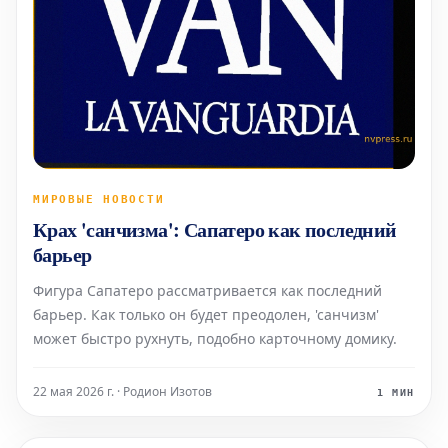
МИРОВЫЕ НОВОСТИ
Крах 'санчизма': Сапатеро как последний
барьер
Фигура Сапатеро рассматривается как последний
барьер. Как только он будет преодолен, 'санчизм'
может быстро рухнуть, подобно карточному домику.
22 мая 2026 г. · Родион Изотов
1 МИН