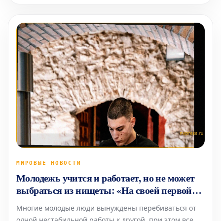
МИРОВЫЕ НОВОСТИ
Молодежь учится и работает, но не может
выбраться из нищеты: «На своей первой
работе думаешь, что по-другому не бывает»
Многие молодые люди вынуждены перебиваться от
одной нестабильной работы к другой, при этом все