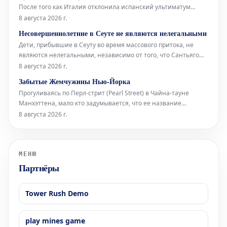
После того как Италия отклонила испанский ультиматум
относительно пограничного контроля для испанских граждан
8 августа 2026 г.
(введенный Италией в ответ на нелегальное прибытие более
Несовершеннолетние в Сеуте не являются нелегальными
72 000 мигрантов в Сеуту неделю назад), испанское
Дети, прибывшие в Сеуту во время массового притока, не
правительство приняло от
являются нелегальными, независимо от того, что Сантьяго
Абаскаль называет их «захватчиками», а соглашения между
8 августа 2026 г.
Vox и Народной партией (PP) дегуманизируют их. Штурм
Забытые Жемчужины Нью-Йорка
границы поднимает вопросы об испанских спецслужбах,
Прогуливаясь по Перл-стрит (Pearl Street) в Чайна-тауне
степени лояльности сот
Манхэттена, мало кто задумывается, что ее название
указывает на первоначальную береговую линию Ист-Ривер
8 августа 2026 г.
XVII века в Нью-Йорке. Эта улица получила свое имя
благодаря скоплению раковин индейцев ленапе (Lenape),
расположенному в ее южной час
МЕНЮ
Партнёры
Tower Rush Demo
play mines game