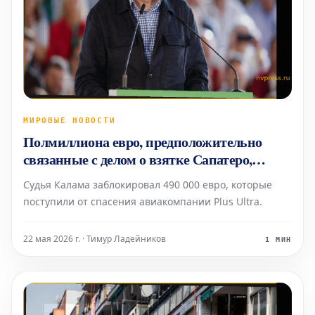
МИРОВЫЕ НОВОСТИ
Полмиллиона евро, предположительно
связанные с делом о взятке Сапатеро,
заморожены во избежание сокрытия
Судья Калама заблокировал 490 000 евро, которые
поступили от спасения авиакомпании Plus Ultra.
22 мая 2026 г. · Тимур Ладейников
1 МИН