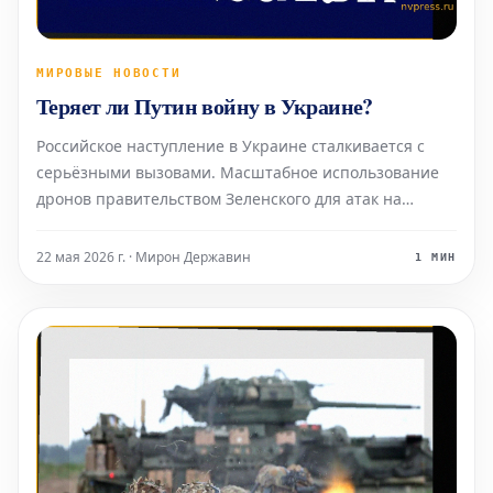
МИРОВЫЕ НОВОСТИ
Теряет ли Путин войну в Украине?
Российское наступление в Украине сталкивается с
серьёзными вызовами. Масштабное использование
дронов правительством Зеленского для атак на
российские позиции привело к значительному
перелому в конфликте, меняя ход боевых действий
22 мая 2026 г. · Мирон Державин
1 МИН
между двумя странами.