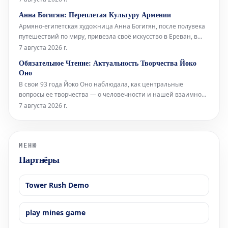
а также на её взгляды на танец и старение. Проведённое в
Анна Богигян: Переплетая Культуру Армении
2014 году Джулией Брайан-Уилсон, это интервью снова
Армяно-египетская художница Анна Богигян, после полувека
вышло на свет посл
путешествий по миру, привезла своё искусство в Ереван, в
Национальную галерею Армении. Её выставка под
7 августа 2026 г.
названием «Ткачество культуры» представляет собой
Обязательное Чтение: Актуальность Творчества Йоко
своеобразную естественную историю Армении, выраженную
Оно
через произведения, которые нап
В свои 93 года Йоко Оно наблюдала, как центральные
вопросы ее творчества — о человечности и нашей взаимной
ответственности — находили отклик у многих поколений.
7 августа 2026 г.
Музыкальный критик Los Angeles Times Марк Свед в своем
недавнем репортаже о последних исполнениях работ Оно,
включая знаменитую «
МЕНЮ
Партнёры
Tower Rush Demo
play mines game