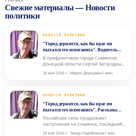
РУБРИКА
Свежие материалы
—
Новости
политики
НОВОСТИ ПОЛИТИКИ
"Город держится, как бы враг ни
пытался его испоганить". Водитель
маршрутки и его пассажиры в
В прифронтовом городе Славянске
прифронтовом Славянске
Донецкой области Сергей Загородный
работает водителем маршрутного
28 мая 2026 г. · Мирон Державин
1 мин
такси. С приближением российской
армии население города сократилось
вдвое по сравнению с довоенным
временем. Хотя в некоторые районы
НОВОСТИ ПОЛИТИКИ
общественный транспорт уже не
"Город держится, как бы враг ни
ходит из-за обстрелов, маршрутка С
пытался его испоганить". Рассказы
водителя маршрутки прифронтового
Российские силы продолжают
Славянска и его пассажиров
наступление на Славянск, последний
крупный город Донецкой области
28 мая 2026 г. · Тимур Ладейников
1 мин