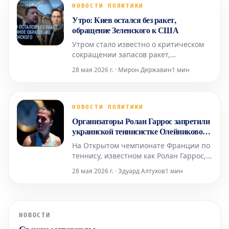
Facebook, в котором сообщил о своем
НОВОСТИ ПОЛИТИКИ
освобождении и возвращении домой.
Утро: Киев остался без ракет,
Он также отметил, что поли
обращение Зеленского к США
Утром стало известно о критическом
сокращении запасов ракет,
необходимых Киеву для отражения
28 мая 2026 г. · Мирон Державин
1 мин
продолжающихся атак. В связи с этой
острой ситуацией Президент Украины
Владимир Зеленский, как сообщается,
направил официальное обращение
НОВОСТИ ПОЛИТИКИ
Дональду Трампу и Конгрессу США,
Организаторы Ролан Гаррос запретили
призывая к немедленной военной
украинской теннисистке Олейниковой
носить символику полка Калиновского
На Открытом чемпионате Франции по
теннису, известном как Ролан Гаррос,
украинской спортсменке Александре
28 мая 2026 г. · Эдуард Алтухов
1 мин
Олейниковой было предписано убрать
символику полка Калиновского со
своей сумки для ракеток. Об этом
инциденте теннисистка сообщила на
НОВОСТИ
своей странице в социальной сети
Instagram. «Из-за