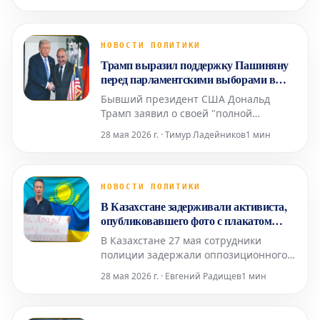
перед границей с Харьковской.
Расстояние до линии фронта
сократилось до 15-20 километров, что
позволяет противнику наносить удары
НОВОСТИ ПОЛИТИКИ
авиабомбами и дронами-камикадзе. В
Трамп выразил поддержку Пашиняну
связи с возросшей угрозой городские
перед парламентскими выборами в
в
Армении
Бывший президент США Дональд
Трамп заявил о своей "полной
поддержке" премьер-министра
28 мая 2026 г. · Тимур Ладейников
1 мин
Армении Никола Пашиняна в
преддверии парламентских выборов,
намеченных на 7 июня. В сообщении
на своей платформе Truth Social Трамп
НОВОСТИ ПОЛИТИКИ
охарактеризовал Пашиняна как
В Казахстане задерживали активиста,
"большого друга и лидера",
опубликовавшего фото с плакатом
подчеркнув, что т
"Пошел лесом из Казахстана! Слава
В Казахстане 27 мая сотрудники
Украине!" в день визита Путина
полиции задержали оппозиционного
активиста Марата Жанузакова. Об
28 мая 2026 г. · Евгений Радищев
1 мин
этом сообщила его дочь Айман
Жанузакова. Спустя несколько часов
Марат Жанузаков опубликовал пост в