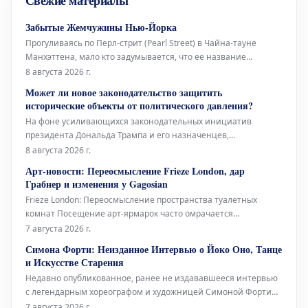
Свежие материалы
Забытые Жемчужины Нью-Йорка
Прогуливаясь по Перл-стрит (Pearl Street) в Чайна-тауне
Манхэттена, мало кто задумывается, что ее название
указывает на первоначальную береговую линию Ист-Ривер
8 августа 2026 г.
XVII века в Нью-Йорке. Эта улица получила свое имя
Может ли новое законодательство защитить
благодаря скоплению раковин индейцев ленапе (Lenape),
исторические объекты от политического давления?
расположенному в ее южной час
На фоне усиливающихся законодательных инициатив
президента Дональда Трампа и его назначенцев,
направленных против исторических объектов и
8 августа 2026 г.
произведений искусства, которые они содержат, демократы и
Арт-новости: Переосмысление Frieze London, дар
группы по защите культурного наследия активно продвигают
Грабнер и изменения у Gagosian
новые меры защиты. Это происходит в то вр
Frieze London: Переосмысление пространства туалетных
комнат Посещение арт-ярмарок часто омрачается
состоянием туалетных комнат – будь то унылые биотуалеты в
7 августа 2026 г.
стиле Коачеллы или просто функциональные, но безликие
Симона Форти: Неизданное Интервью о Йоко Оно, Танце
помещения с одной кабинкой «только для экспонентов».
и Искусстве Старения
Возможно, поэтому Fr
Недавно опубликованное, ранее не издававшееся интервью
с легендарным хореографом и художницей Симоной Форти
проливает свет на её связи с многогранной иконой Йоко Оно,
7 августа 2026 г.