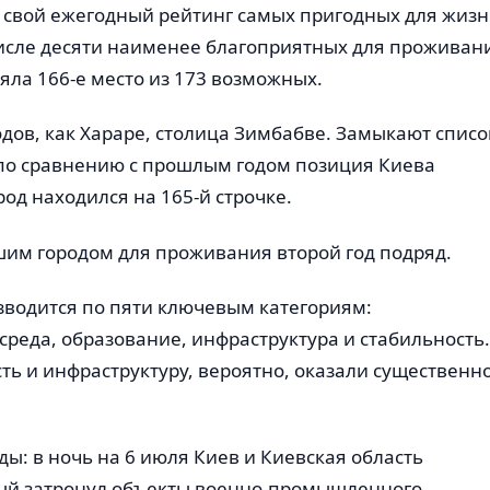
 свой ежегодный рейтинг самых пригодных для жиз
 числе десяти наименее благоприятных для проживан
яла 166-е место из 173 возможных.
одов, как Хараре, столица Зимбабве. Замыкают списо
о по сравнению с прошлым годом позиция Киева
род находился на 165-й строчке.
чшим городом для проживания второй год подряд.
изводится по пяти ключевым категориям:
реда, образование, инфраструктура и стабильность.
ь и инфраструктуру, вероятно, оказали существенн
ы: в ночь на 6 июля Киев и Киевская область
рый затронул объекты военно-промышленного