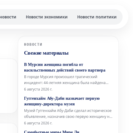
новости
Новости экономики
Новости политики
НОВОСТИ
Свежие материалы
В Мурсии женщина погибла от
насильственных действий своего партнера
В городе Мурсия произошел трагический
а
инцидент: 44-летняя женщина была найдена
мертвой в помещении обувной мастерской.
6 августа 2026 г.
Согласно предварительным данным, причиной
Гуггенхайм Абу-Даби назначает первую
смерти стали ножевые ранения,
женщину-директора музея
предположительно нанесенные ее партнером.
Музей Гуггенхайм Абу-Даби сделал историческое
Тело погибшей обнаружили в одной из торговых
объявление, назначив свою первую женщину на
галерей коммерчес
должность директора. Это значительное событие
6 августа 2026 г.
открывает новую главу в управлении и развитии
Самобытные миры Мире Ли