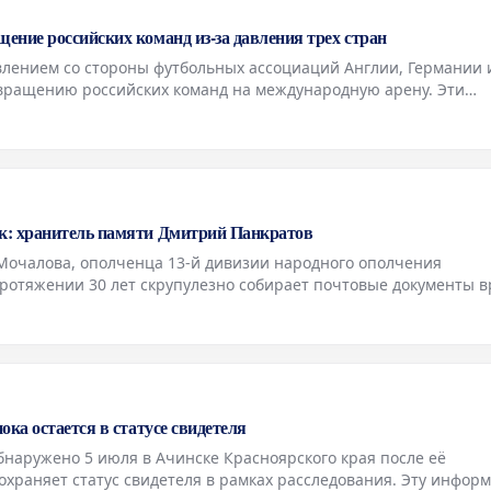
ние российских команд из-за давления трех стран
влением со стороны футбольных ассоциаций Англии, Германии 
вращению российских команд на международную арену. Эти
охраняют категорическую позицию против такого шага. Ранее
к: хранитель памяти Дмитрий Панкратов
Мочалова, ополченца 13-й дивизии народного ополчения
протяжении 30 лет скрупулезно собирает почтовые документы 
го уникальной коллекции насчитывается около пяти тысяч раз
ка остается в статусе свидетеля
бнаружено 5 июля в Ачинске Красноярского края после её
охраняет статус свидетеля в рамках расследования. Эту инфор