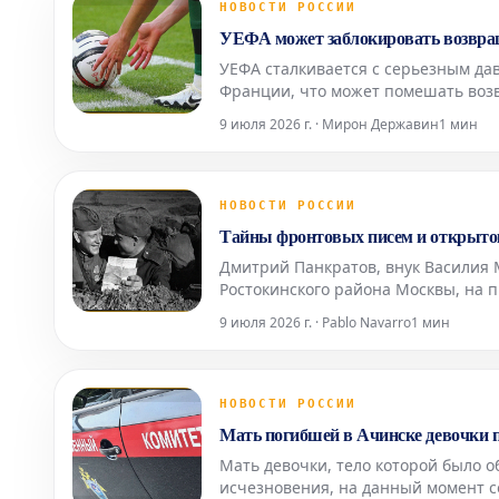
НОВОСТИ РОССИИ
УЕФА может заблокировать возвраще
УЕФА сталкивается с серьезным да
Франции, что может помешать воз
ключевые европейские федерации с
9 июля 2026 г. · Мирон Державин
1 мин
2023 году, УЕФА уже
НОВОСТИ РОССИИ
Тайны фронтовых писем и открыто
Дмитрий Панкратов, внук Василия 
Ростокинского района Москвы, на 
Великой Отечественной войны. В е
9 июля 2026 г. · Pablo Navarro
1 мин
артефактов: конв
НОВОСТИ РОССИИ
Мать погибшей в Ачинске девочки по
Мать девочки, тело которой было о
исчезновения, на данный момент с