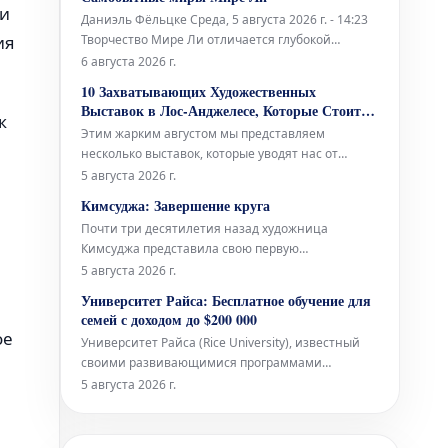
культурного учреждения.
ни
Даниэль Фёльцке Среда, 5 августа 2026 г. - 14:23
ия
Творчество Мире Ли отличается глубокой
индивидуальностью и своеобразным подходом к
6 августа 2026 г.
искусству. Ее работы погружают зрителя в
10 Захватывающих Художественных
уникальные и порой провокационные
Выставок в Лос-Анджелесе, Которые Стоит
к
пространства, полные необычных форм и
Посетить в Августе
Этим жарким августом мы представляем
концепций, которые бросают вызов привычном
несколько выставок, которые уводят нас от
грандиозных художественных высказываний в
5 августа 2026 г.
сторону более интимного, личного и
Кимсуджа: Завершение круга
повседневного. Галерея Lisson демонстрирует
Почти три десятилетия назад художница
«вмешательства» Спенсера Финча —
Кимсуджа представила свою первую
небольшие, раскрашенные и коллажированные
персональную выставку в Северной Америке под
5 августа 2026 г.
чудеса, созда
названием «Поле прачечной/Вшивая прогулка,
Университет Райса: Бесплатное обучение для
Глядя в шитье». Она была организована в
семей с доходом до $200 000
галереях Оквилла — музее современного
ое
Университет Райса (Rice University), известный
искусства в богатом городе на озере Онтарио,
своими развивающимися программами
располож
бакалавриата в области искусств, объявил о
5 августа 2026 г.
значительном расширении своей политики
финансовой помощи. Начиная с набора
студентов 2027 года, учащиеся из семей с