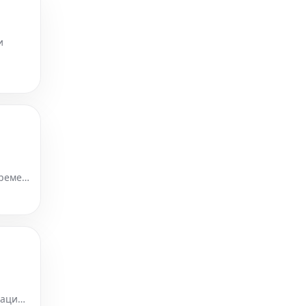
и
, в
времен
личных
мацию