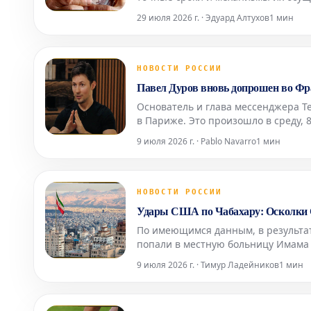
экономической ситуацией. Об этом
29 июля 2026 г. · Эдуард Алтухов
1 мин
промышленной пал
НОВОСТИ РОССИИ
Павел Дуров вновь допрошен во Фра
Основатель и глава мессенджера T
в Париже. Это произошло в среду, 8
агентство AFP. Следственные судь
9 июля 2026 г. · Pablo Navarro
1 мин
про
НОВОСТИ РОССИИ
Удары США по Чабахару: Осколки 
По имеющимся данным, в результат
попали в местную больницу Имама
медицинского учреждения пока не 
9 июля 2026 г. · Тимур Ладейников
1 мин
городах, вкл