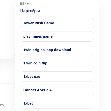
годовым доходом до 200 000 долларов США будут
МЕНЮ
иметь пра
Партнёры
Tower Rush Demo
play mines game
1win original app download
1 win coin flip
1xbet uae
Новости Serie A
1xbet
ко