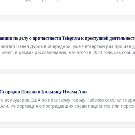
 сообщила Людмила Иванова-Швец, доцент базовой кафедры То
нции по делу о причастности Telegram к преступной деятельност
elegram Павел Дуров в очередной, уже четвертый раз прошел 
 июля, в рамках расследования, начатого в 2024 году, как сооб
и, занимающиеся делом о возможной причастности его платфор
Снарядов Попали в Больницу Имама Али
е авиаударов США по иранскому городу Чабахар осколки снар
 Али. Информация о пострадавших среди пациентов или персо
поступала. Ранее сообщалось о взрывах в нескольких иранских