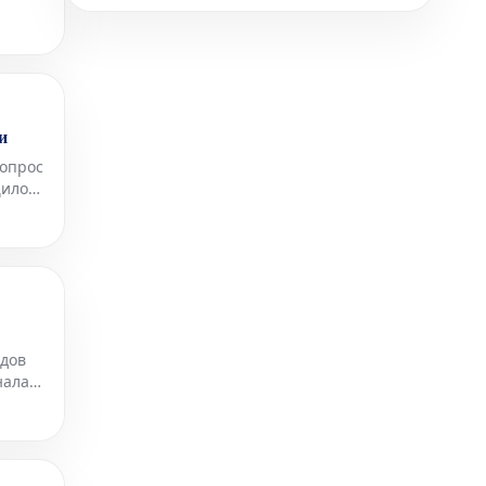
ргово-
и
допрос
щило
мы к
ядов
нала