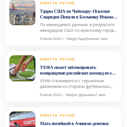
агентство AFP. Следственные судьи,
НОВОСТИ РОССИИ
занимающиеся делом о возможной
Удары США по Чабахару: Осколки
причастности его платформы к про
Снарядов Попали в Больницу Имама
Али
По имеющимся данным, в результате
авиаударов США по иранскому городу
Чабахар осколки снарядов попали в
9 июля 2026 г. · Тимур Ладейников
1 мин
местную больницу Имама Али.
Информация о пострадавших среди
пациентов или персонала
медицинского учреждения пока не
НОВОСТИ РОССИИ
поступала. Ранее сообщалось о
УЕФА может заблокировать
взрывах в нескольких иранских
возвращение российских команд из-за
городах, вкл
давления трех стран
УЕФА сталкивается с серьезным
давлением со стороны футбольных
ассоциаций Англии, Германии и
9 июля 2026 г. · Мирон Державин
1 мин
Франции, что может помешать
возвращению российских команд на
международную арену. Эти ключевые
европейские федерации сохраняют
НОВОСТИ РОССИИ
категорическую позицию против
Мать погибшей в Ачинске девочки
такого шага. Ранее, в 2023 году, УЕФА