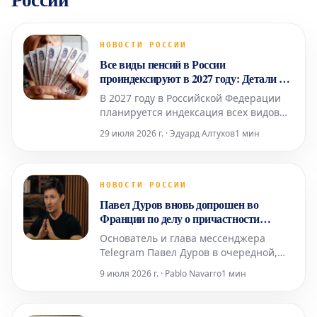
НОВОСТИ РОССИИ
Все виды пенсий в России
проиндексируют в 2027 году: Детали от
эксперта
В 2027 году в Российской Федерации
планируется индексация всех видов
пенсионных выплат, однако точные
29 июля 2026 г. · Эдуард Алтухов
1 мин
сроки и механизмы их осуществления
будут скорректированы в соответствии
с текущей экономической ситуацией.
Об этом сообщила Людмила Иванова-
НОВОСТИ РОССИИ
Швец, доцент базовой кафедры
Павел Дуров вновь допрошен во
Торгово-промышленной пал
Франции по делу о причастности
Telegram к преступной деятельности
Основатель и глава мессенджера
Telegram Павел Дуров в очередной,
уже четвертый раз прошел допрос в
9 июля 2026 г. · Pablo Navarro
1 мин
Париже. Это произошло в среду, 8
июля, в рамках расследования,
начатого в 2024 году, как сообщило