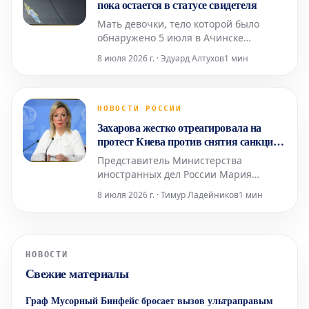
пока остается в статусе свидетеля
уже
Мать девочки, тело которой было
обнаружено 5 июля в Ачинске
Красноярского края после её
8 июля 2026 г. · Эдуард Алтухов
1 мин
исчезновения, на данный момент
сохраняет статус свидетеля в рамках
расследования. Эту информацию во
вторник, 7 июля, подтвердили в
НОВОСТИ РОССИИ
региональном управлении
Захарова жестко отреагировала на
Следственного комитета России.
протест Киева против снятия санкций
Представитель в
МОК с россиян
Представитель Министерства
иностранных дел России Мария
Захарова 8 июля высказала свое
8 июля 2026 г. · Тимур Ладейников
1 мин
мнение относительно недовольства
Национального олимпийского
комитета (НОК) Украины решением
Международного олимпийского
НОВОСТИ
комитета (МОК) о снятии ограничений
Свежие материалы
с российских спортсменов. Ранее, 7
июля, МОК объ
Граф Мусорный Бинфейс бросает вызов ультраправым