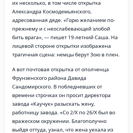
их несколько, в том числе открытка
Александра Космодемьянского,
адресованная дяде. «Горю желанием по-
прежнему и с неослабевающей злобой
бить врага», — пишет 19-летний Саша. На
лицевой стороне открытки изображена
трагичная сцена: немцы берут Зою в плен.
А вот почтовая открытка от ополченца
Фрунзенского района Давида
Сандомирского. В побледневших от
времени строчках он просит директора
завода «Каучук» разыскать жену,
работницу завода. «Со 2/Х по 26/Х был во
вражеском окружении. Благополучно
выйдя оттуда, узнал, что жена уехала из