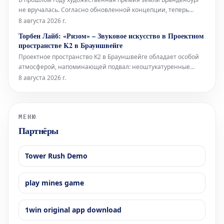
не вручалась. Согласно обновленной концепции, теперь
премия будет присуждаться только раз в два года, и это не
8 августа 2026 г.
единственное изменение. Правительство Бранденбурга,
Торбен Лайб: «Ризом» – Звуковое искусство в Проектном
утверждая новую структуру премии, намерено оказать
пространстве K2 в Брауншвейге
всестороннюю поддержку
Проектное пространство K2 в Брауншвейге обладает особой
атмосферой, напоминающей подвал: неоштукатуренные
стены, высоко расположенные окна и видимые трубы, словно
8 августа 2026 г.
сходящиеся сюда с верхних этажей. В этом уникальном
окружении норвежский звуковой художник Торбен Лайб
представляет свою ин
МЕНЮ
Партнёры
Tower Rush Demo
play mines game
1win original app download