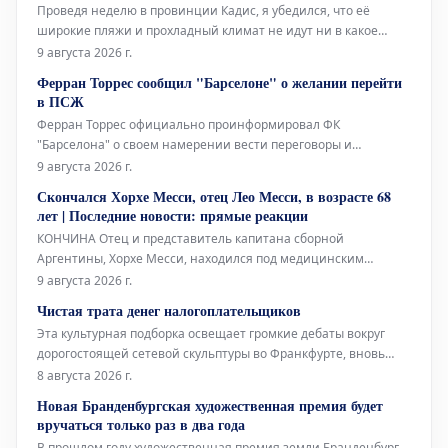
Проведя неделю в провинции Кадис, я убедился, что её
широкие пляжи и прохладный климат не идут ни в какое
сравнение со средиземноморским побережьем. Здесь, в
9 августа 2026 г.
Барселоне, без кондиционера не обойтись, тогда как там,
Ферран Торрес сообщил "Барселоне" о желании перейти
благодаря океанским бризам, смягчающим силу солнца, он
в ПСЖ
совершенно не нужен.
Ферран Торрес официально проинформировал ФК
"Барселона" о своем намерении вести переговоры и
заключить соглашение с "ПСЖ". Валенсийский нападающий
9 августа 2026 г.
принял решение покинуть каталонский клуб после того, как
Скончался Хорхе Месси, отец Лео Месси, в возрасте 68
забил победный гол в финале Чемпионата мира, и сообщил
лет | Последние новости: прямые реакции
об этом главному тренеру Ханси Флику
КОНЧИНА Отец и представитель капитана сборной
Аргентины, Хорхе Месси, находился под медицинским
наблюдением в течение нескольких месяцев из-за своего
9 августа 2026 г.
серьезного состояния здоровья. Сегодня стало известно о его
Чистая трата денег налогоплательщиков
кончине в возрасте 68 лет, что потрясло весь футбольный
Эта культурная подборка освещает громкие дебаты вокруг
мир.
дорогостоящей сетевой скульптуры во Франкфурте, вновь
открывшуюся Галерею Аполлона в Лувре, культовое
8 августа 2026 г.
произведение Марселя Дюшана, а также необычный проект
Новая Бранденбургская художественная премия будет
Берлинского Фольксбюне, превращенного во временный
вручаться только раз в два года
открытый бассейн. Дебаты во
В прошлом году художественная премия земли Бранденбург