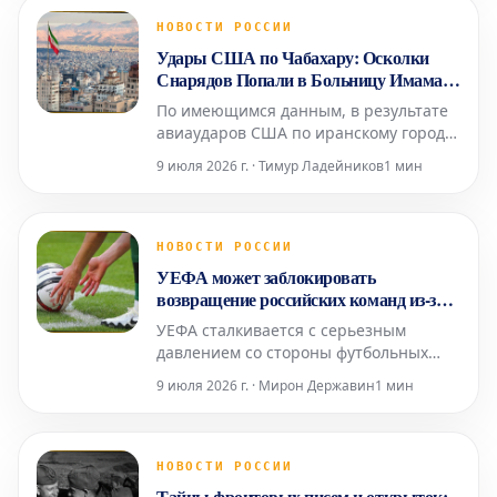
начатого в 2024 году, как сообщило
агентство AFP. Следственные судьи,
НОВОСТИ РОССИИ
занимающиеся делом о возможной
Удары США по Чабахару: Осколки
причастности его платформы к про
Снарядов Попали в Больницу Имама
Али
По имеющимся данным, в результате
авиаударов США по иранскому городу
Чабахар осколки снарядов попали в
9 июля 2026 г. · Тимур Ладейников
1 мин
местную больницу Имама Али.
Информация о пострадавших среди
пациентов или персонала
медицинского учреждения пока не
НОВОСТИ РОССИИ
поступала. Ранее сообщалось о
УЕФА может заблокировать
взрывах в нескольких иранских
возвращение российских команд из-за
городах, вкл
давления трех стран
УЕФА сталкивается с серьезным
давлением со стороны футбольных
ассоциаций Англии, Германии и
9 июля 2026 г. · Мирон Державин
1 мин
Франции, что может помешать
возвращению российских команд на
международную арену. Эти ключевые
европейские федерации сохраняют
НОВОСТИ РОССИИ
категорическую позицию против
Тайны фронтовых писем и открыток: