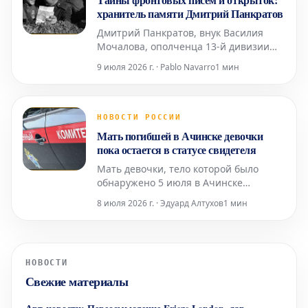
такого шага. Ранее, в 2023 году, УЕФА
хранитель памяти Дмитрий Панкратов
уже
Дмитрий Панкратов, внук Василия
Мочалова, ополченца 13-й дивизии
народного ополчения Ростокинского
9 июля 2026 г. · Pablo Navarro
1 мин
района Москвы, на протяжении 30 лет
скрупулезно собирает почтовые
документы времен Великой
Отечественной войны. В его
НОВОСТИ РОССИИ
уникальной коллекции насчитывается
Мать погибшей в Ачинске девочки
около пяти тысяч различных
пока остается в статусе свидетеля
артефактов: конв
Мать девочки, тело которой было
обнаружено 5 июля в Ачинске
Красноярского края после её
8 июля 2026 г. · Эдуард Алтухов
1 мин
исчезновения, на данный момент
сохраняет статус свидетеля в рамках
расследования. Эту информацию во
вторник, 7 июля, подтвердили в
НОВОСТИ
региональном управлении
Свежие материалы
Следственного комитета России.
Представитель в