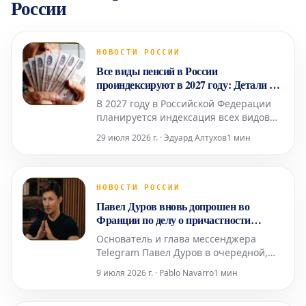
России
НОВОСТИ РОССИИ
Все виды пенсий в России
проиндексируют в 2027 году: Детали от
эксперта
В 2027 году в Российской Федерации
планируется индексация всех видов
пенсионных выплат, однако точные
29 июля 2026 г. · Эдуард Алтухов
1 мин
сроки и механизмы их осуществления
будут скорректированы в соответствии
с текущей экономической ситуацией.
Об этом сообщила Людмила Иванова-
НОВОСТИ РОССИИ
Швец, доцент базовой кафедры
Павел Дуров вновь допрошен во
Торгово-промышленной пал
Франции по делу о причастности
Telegram к преступной деятельности
Основатель и глава мессенджера
Telegram Павел Дуров в очередной,
уже четвертый раз прошел допрос в
9 июля 2026 г. · Pablo Navarro
1 мин
Париже. Это произошло в среду, 8
июля, в рамках расследования,