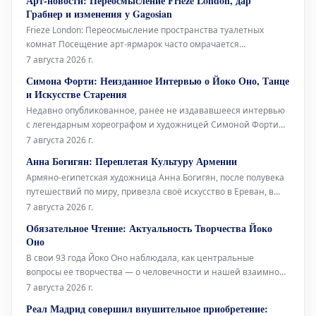
Арт-новости: Переосмысление Frieze London, дар
Грабнер и изменения у Gagosian
Frieze London: Переосмысление пространства туалетных
комнат Посещение арт-ярмарок часто омрачается
состоянием туалетных комнат – будь то унылые биотуалеты в
7 августа 2026 г.
стиле Коачеллы или просто функциональные, но безликие
Симона Форти: Неизданное Интервью о Йоко Оно, Танце
помещения с одной кабинкой «только для экспонентов».
и Искусстве Старения
Возможно, поэтому Fr
Недавно опубликованное, ранее не издававшееся интервью
с легендарным хореографом и художницей Симоной Форти
проливает свет на её связи с многогранной иконой Йоко Оно,
7 августа 2026 г.
а также на её взгляды на танец и старение. Проведённое в
Анна Богигян: Переплетая Культуру Армении
2014 году Джулией Брайан-Уилсон, это интервью снова
Армяно-египетская художница Анна Богигян, после полувека
вышло на свет посл
путешествий по миру, привезла своё искусство в Ереван, в
Национальную галерею Армении. Её выставка под
7 августа 2026 г.
названием «Ткачество культуры» представляет собой
Обязательное Чтение: Актуальность Творчества Йоко
своеобразную естественную историю Армении, выраженную
Оно
через произведения, которые нап
В свои 93 года Йоко Оно наблюдала, как центральные
вопросы ее творчества — о человечности и нашей взаимной
ответственности — находили отклик у многих поколений.
7 августа 2026 г.
Музыкальный критик Los Angeles Times Марк Свед в своем
Реал Мадрид совершил внушительное приобретение:
недавнем репортаже о последних исполнениях работ Оно,