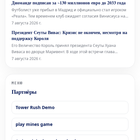
Диоманде подписан за ~130 миллионов евро до 2033 года
включая знаменитую «
Футболист уже прибыл в Мадрид и официально стал игроком
«Реала». Тем временем клуб ожидает согласия Винисиуса на
продление контракта, а также приход Родри привносит новые
7 августа 2026 г.
динамики в команду.
Президент Сеуты Вивас: Кризис не окончен, несмотря на
поддержку Короля
Его Величество Король принял президента Сеуты Хуана
Виваса во дворце Маривент. В ходе этой встречи глава
автономного города выразил надежду на скорый
7 августа 2026 г.
официальный визит монарха.
МЕНЮ
Партнёры
Tower Rush Demo
play mines game