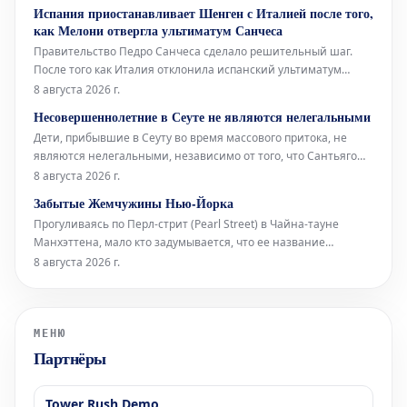
сходящиеся сюда с верхних этажей. В этом уникальном
Испания приостанавливает Шенген с Италией после того,
окружении норвежский звуковой художник Торбен Лайб
как Мелони отвергла ультиматум Санчеса
представляет свою ин
Правительство Педро Санчеса сделало решительный шаг.
После того как Италия отклонила испанский ультиматум
относительно пограничного контроля для испанских граждан
8 августа 2026 г.
(введенный Италией в ответ на нелегальное прибытие более
Несовершеннолетние в Сеуте не являются нелегальными
72 000 мигрантов в Сеуту неделю назад), испанское
Дети, прибывшие в Сеуту во время массового притока, не
правительство приняло от
являются нелегальными, независимо от того, что Сантьяго
Абаскаль называет их «захватчиками», а соглашения между
8 августа 2026 г.
Vox и Народной партией (PP) дегуманизируют их. Штурм
Забытые Жемчужины Нью-Йорка
границы поднимает вопросы об испанских спецслужбах,
Прогуливаясь по Перл-стрит (Pearl Street) в Чайна-тауне
степени лояльности сот
Манхэттена, мало кто задумывается, что ее название
указывает на первоначальную береговую линию Ист-Ривер
8 августа 2026 г.
XVII века в Нью-Йорке. Эта улица получила свое имя
благодаря скоплению раковин индейцев ленапе (Lenape),
расположенному в ее южной час
МЕНЮ
Партнёры
Tower Rush Demo