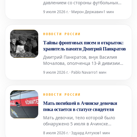
давлением со стороны футбольных
ассоциаций Англии, Германии и
9 июля 2026 г. · Мирон Державин
1 мин
Франции, что может помешать
возвращению российских команд на
международную арену. Эти ключевые
европейские федерации сохраняют
НОВОСТИ РОССИИ
категорическую позицию против
Тайны фронтовых писем и открыток:
такого шага. Ранее, в 2023 году, УЕФА
хранитель памяти Дмитрий Панкратов
уже
Дмитрий Панкратов, внук Василия
Мочалова, ополченца 13-й дивизии
народного ополчения Ростокинского
9 июля 2026 г. · Pablo Navarro
1 мин
района Москвы, на протяжении 30 лет
скрупулезно собирает почтовые
документы времен Великой
Отечественной войны. В его
НОВОСТИ РОССИИ
уникальной коллекции насчитывается
Мать погибшей в Ачинске девочки
около пяти тысяч различных
пока остается в статусе свидетеля
артефактов: конв
Мать девочки, тело которой было
обнаружено 5 июля в Ачинске
Красноярского края после её
8 июля 2026 г. · Эдуард Алтухов
1 мин
исчезновения, на данный момент