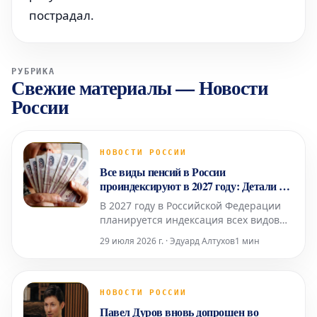
пострадал.
РУБРИКА
Свежие материалы
—
Новости
России
НОВОСТИ РОССИИ
Все виды пенсий в России
проиндексируют в 2027 году: Детали от
эксперта
В 2027 году в Российской Федерации
планируется индексация всех видов
пенсионных выплат, однако точные
29 июля 2026 г. · Эдуард Алтухов
1 мин
сроки и механизмы их осуществления
будут скорректированы в соответствии
с текущей экономической ситуацией.
Об этом сообщила Людмила Иванова-
НОВОСТИ РОССИИ
Швец, доцент базовой кафедры
Павел Дуров вновь допрошен во