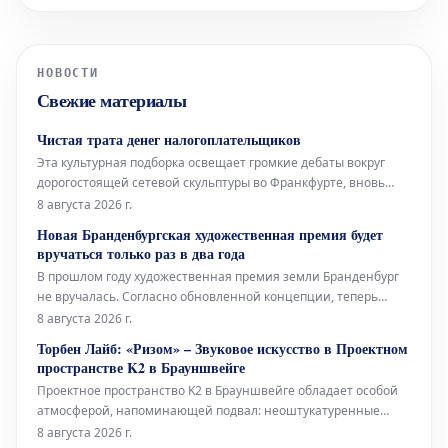
сохраняет статус свидетеля в рамках
расследования. Эту информацию во
вторник, 7 июля, подтвердили в
НОВОСТИ
региональном управлении
Свежие материалы
Следственного комитета России.
Представитель в
Чистая трата денег налогоплательщиков
Эта культурная подборка освещает громкие дебаты вокруг
дорогостоящей сетевой скульптуры во Франкфурте, вновь
открывшуюся Галерею Аполлона в Лувре, культовое
8 августа 2026 г.
произведение Марселя Дюшана, а также необычный проект
Новая Бранденбургская художественная премия будет
Берлинского Фольксбюне, превращенного во временный
вручаться только раз в два года
открытый бассейн. Дебаты во
В прошлом году художественная премия земли Бранденбург
не вручалась. Согласно обновленной концепции, теперь
премия будет присуждаться только раз в два года, и это не
8 августа 2026 г.
единственное изменение. Правительство Бранденбурга,
Торбен Лайб: «Ризом» – Звуковое искусство в Проектном
утверждая новую структуру премии, намерено оказать
пространстве K2 в Брауншвейге
всестороннюю поддержку
Проектное пространство K2 в Брауншвейге обладает особой
атмосферой, напоминающей подвал: неоштукатуренные
стены, высоко расположенные окна и видимые трубы, словно
8 августа 2026 г.