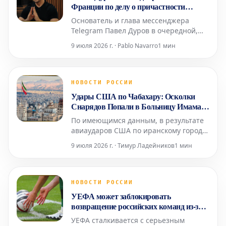
Торгово-промышленной пал
Франции по делу о причастности
Telegram к преступной деятельности
Основатель и глава мессенджера
Telegram Павел Дуров в очередной,
уже четвертый раз прошел допрос в
9 июля 2026 г. · Pablo Navarro
1 мин
Париже. Это произошло в среду, 8
июля, в рамках расследования,
начатого в 2024 году, как сообщило
агентство AFP. Следственные судьи,
НОВОСТИ РОССИИ
занимающиеся делом о возможной
Удары США по Чабахару: Осколки
причастности его платформы к про
Снарядов Попали в Больницу Имама
Али
По имеющимся данным, в результате
авиаударов США по иранскому городу
Чабахар осколки снарядов попали в
9 июля 2026 г. · Тимур Ладейников
1 мин
местную больницу Имама Али.
Информация о пострадавших среди
пациентов или персонала
медицинского учреждения пока не
НОВОСТИ РОССИИ
поступала. Ранее сообщалось о
УЕФА может заблокировать
взрывах в нескольких иранских
возвращение российских команд из-за
городах, вкл
давления трех стран
УЕФА сталкивается с серьезным