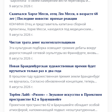
"Барселона" о своем намерении вести переговоры и
заключить соглашение с "ПСЖ". Валенсийский нападающий
9 августа 2026 г.
принял решение покинуть каталонский клуб после того, как
Скончался Хорхе Месси, отец Лео Месси, в возрасте 68
забил победный гол в финале Чемпионата мира, и сообщил
лет | Последние новости: прямые реакции
об этом главному тренеру Ханси Флику
КОНЧИНА Отец и представитель капитана сборной
Аргентины, Хорхе Месси, находился под медицинским
наблюдением в течение нескольких месяцев из-за своего
9 августа 2026 г.
серьезного состояния здоровья. Сегодня стало известно о его
Чистая трата денег налогоплательщиков
кончине в возрасте 68 лет, что потрясло весь футбольный
Эта культурная подборка освещает громкие дебаты вокруг
мир.
дорогостоящей сетевой скульптуры во Франкфурте, вновь
открывшуюся Галерею Аполлона в Лувре, культовое
8 августа 2026 г.
произведение Марселя Дюшана, а также необычный проект
Новая Бранденбургская художественная премия будет
Берлинского Фольксбюне, превращенного во временный
вручаться только раз в два года
открытый бассейн. Дебаты во
В прошлом году художественная премия земли Бранденбург
не вручалась. Согласно обновленной концепции, теперь
премия будет присуждаться только раз в два года, и это не
8 августа 2026 г.
единственное изменение. Правительство Бранденбурга,
Торбен Лайб: «Ризом» – Звуковое искусство в Проектном
утверждая новую структуру премии, намерено оказать
пространстве K2 в Брауншвейге
всестороннюю поддержку
Проектное пространство K2 в Брауншвейге обладает особой
атмосферой, напоминающей подвал: неоштукатуренные