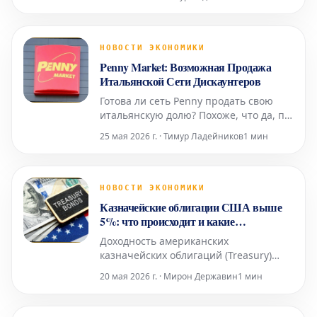
хочет начать инвестировать просто и
постепенно. Они позволяют
диверсифицировать портфель,
снизить издержки и легко получить
НОВОСТИ ЭКОНОМИКИ
доступ к финансовым рынкам даже с
Penny Market: Возможная Продажа
небольшим капиталом. Однако для
Итальянской Сети Дискаунтеров
достижени
Готова ли сеть Penny продать свою
итальянскую долю? Похоже, что да, по
крайней мере, судя по некоторым
25 мая 2026 г. · Тимур Ладейников
1 мин
неподтвержденным данным. Что же
на самом деле происходит в данный
момент? Возможные изменения для
Penny Итальянский рынок розничной
НОВОСТИ ЭКОНОМИКИ
торговли может вскоре столкнуться с
Казначейские облигации США выше
очередными
5%: что происходит и какие
последствия
Доходность американских
казначейских облигаций (Treasury)
превысила 5%, что создает серьезную
20 мая 2026 г. · Мирон Державин
1 мин
напряженность на финансовых
рынках США. Давайте разберемся в
причинах этой ситуации. Что