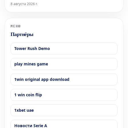
стены, высоко расположенные окна и видимые трубы, словно
8 августа 2026 г.
сходящиеся сюда с верхних этажей. В этом уникальном
окружении норвежский звуковой художник Торбен Лайб
представляет свою ин
МЕНЮ
Партнёры
Tower Rush Demo
play mines game
1win original app download
1 win coin flip
1xbet uae
Новости Serie A