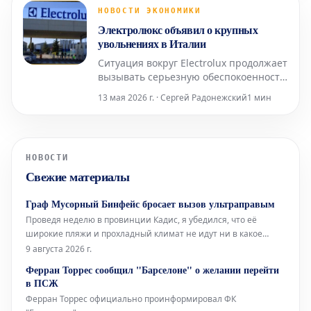
происходит с американскими
НОВОСТИ ЭКОНОМИКИ
казначейскими облигациями
Электролюкс объявил о крупных
Возвращение доходности
увольнениях в Италии
американских Treasury выше
Ситуация вокруг Electrolux продолжает
вызывать серьезную обеспокоенность
среди сотрудников и профсоюзов:
13 мая 2026 г. · Сергей Радонежский
1 мин
шведский производитель бытовой
техники объявил о значительном
сокращении штата в Италии. Что
стало причиной решения Electrolux
НОВОСТИ
Группа Electrolux представила план
Свежие материалы
реорганизации, кот
Граф Мусорный Бинфейс бросает вызов ультраправым
Проведя неделю в провинции Кадис, я убедился, что её
широкие пляжи и прохладный климат не идут ни в какое
сравнение со средиземноморским побережьем. Здесь, в
9 августа 2026 г.
Барселоне, без кондиционера не обойтись, тогда как там,
Ферран Торрес сообщил "Барселоне" о желании перейти
благодаря океанским бризам, смягчающим силу солнца, он
в ПСЖ
совершенно не нужен.
Ферран Торрес официально проинформировал ФК