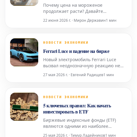
Почему цена на мороженое
продолжает расти? Давайте
рассмотрим основные причины
22 июня 2026 г. · Мирон Державин
1 мин
увеличения стоимости этого
популярного лакомства, особенно
востребованного в теплое время года.
Причины повышения цен на
НОВОСТИ ЭКОНОМИКИ
мороженое Мороженое — это один из
Ferrari Luce и падение на бирже
символов лета и любимое угощение
Новый электромобиль Ferrari Luce
для многих. Будь т
вызвал неоднозначную реакцию не
только среди энтузиастов, но и привел
27 мая 2026 г. · Евгений Радищев
1 мин
к значительному падению акций
известного автопроизводителя. Ferrari
Luce приносит трудности на биржу
Презентация нового электрического
НОВОСТИ ЭКОНОМИКИ
Ferrari, получившего название Ferrari
5 ключевых правил: Как начать
Luce, долж
инвестировать в ETF
Биржевые индексные фонды (ETF)
являются одними из наиболее
популярных инструментов для тех, кто
25 мая 2026 г. · Тимур Ладейников
1 мин