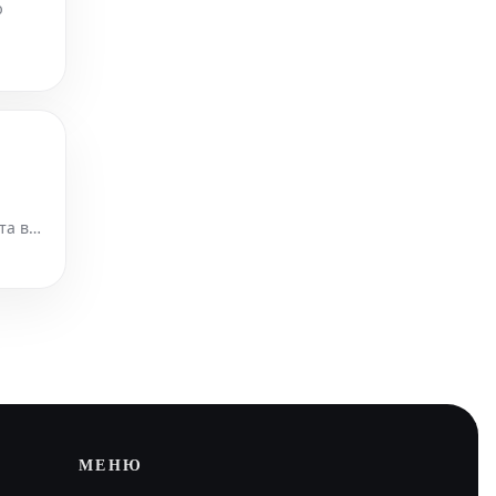
ю
та в
, кот
МЕНЮ