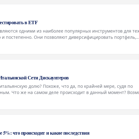
естировать в ETF
вляются одними из наиболее популярных инструментов для тех
о и постепенно. Они позволяют диверсифицировать портфель,
ь доступ к финансовым рынкам даже с небольшим капиталом. О
Итальянской Сети Дискаунтеров
итальянскую долю? Похоже, что да, по крайней мере, судя по
ым. Что же на самом деле происходит в данный момент? Воз
рынок розничной торговли может вскоре столкнуться с очере
5%: что происходит и какие последствия