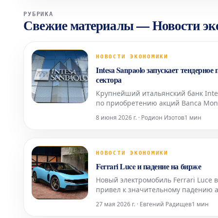
РУБРИКА
Свежие материалы
—
Новости э
НОВОСТИ ЭКОНОМИКИ
Intesa Sanpaolo запускает тендерное
сектора
Крупнейший итальянский банк Inte
по приобретению акций Banca Monte
внимание, став одним из ключевы
8 июня 2026 г. · Родион Изотов
1 мин
банковского
НОВОСТИ ЭКОНОМИКИ
Ferrari Luce и падение на бирже
Новый электромобиль Ferrari Luce 
привел к значительному падению ак
на биржу Презентация нового электр
27 мая 2026 г. · Евгений Радищев
1 мин