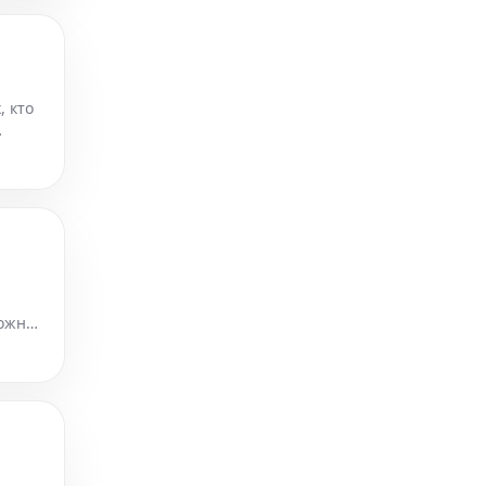
, кто
днако
можные
дными