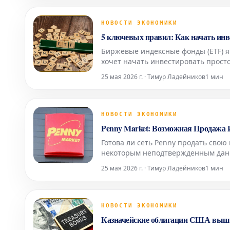
НОВОСТИ ЭКОНОМИКИ
5 ключевых правил: Как начать инв
Биржевые индексные фонды (ETF) я
хочет начать инвестировать прост
снизить издержки и легко получит
25 мая 2026 г. · Тимур Ладейников
1 мин
для достижени
НОВОСТИ ЭКОНОМИКИ
Penny Market: Возможная Продажа 
Готова ли сеть Penny продать свою 
некоторым неподтвержденным данн
изменения для Penny Итальянский 
25 мая 2026 г. · Тимур Ладейников
1 мин
НОВОСТИ ЭКОНОМИКИ
Казначейские облигации США выше 