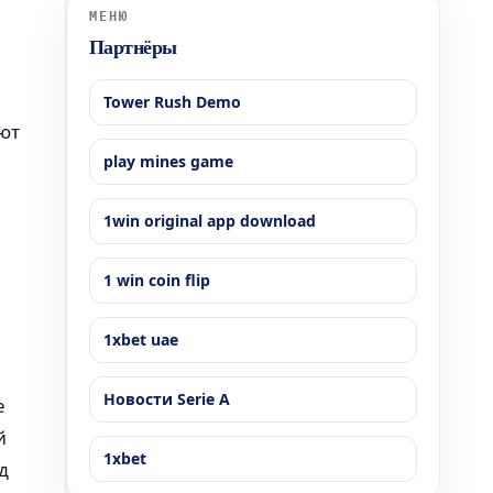
ленапе (Lenape), расположенному в ее южной час
МЕНЮ
Партнёры
Tower Rush Demo
ют
play mines game
1win original app download
1 win coin flip
1xbet uae
Новости Serie A
е
й
1xbet
д