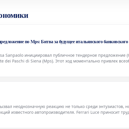
кономики
 предложение по Mps: Битва за будущее итальянского банковского
sa Sanpaolo инициировал публичное тендерное предложение (
 dei Paschi di Siena (Mps). Этот ход моментально привлек все
х событий в продолжающейся волне консолидации итальянског
вызвал неоднозначную реакцию не только среди энтузиастов, н
ций известного автопроизводителя. Ferrari Luce приносит тру
ического Ferrari, получившего название Ferrari Luce, долж