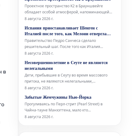
Бранденбурга, утверждая новую структуру
я
Проектное пространство K2 в Брауншвейге
премии, намерено оказать всестороннюю
обладает особой атмосферой, напоминающей
поддержку
подвал: неоштукатуренные стены, высоко
8 августа 2026 г.
расположенные окна и видимые трубы, словно
Испания приостанавливает Шенген с
сходящиеся сюда с верхних этажей. В этом
Италией после того, как Мелони отвергла
уникальном окружении норвежский звуковой
ультиматум Санчеса
Правительство Педро Санчеса сделало
художник Торбен Лайб представляет свою ин
решительный шаг. После того как Италия
отклонила испанский ультиматум относительно
8 августа 2026 г.
пограничного контроля для испанских граждан
Несовершеннолетние в Сеуте не являются
(введенный Италией в ответ на нелегальное
нелегальными
н в
прибытие более 72 000 мигрантов в Сеуту
Дети, прибывшие в Сеуту во время массового
неделю назад), испанское правительство
притока, не являются нелегальными,
приняло от
независимо от того, что Сантьяго Абаскаль
8 августа 2026 г.
называет их «захватчиками», а соглашения
Забытые Жемчужины Нью-Йорка
между Vox и Народной партией (PP)
го
Прогуливаясь по Перл-стрит (Pearl Street) в
дегуманизируют их. Штурм границы поднимает
Чайна-тауне Манхэттена, мало кто
вопросы об испанских спецслужбах, степени
задумывается, что ее название указывает на
8 августа 2026 г.
лояльности сот
я
первоначальную береговую линию Ист-Ривер
XVII века в Нью-Йорке. Эта улица получила свое
имя благодаря скоплению раковин индейцев