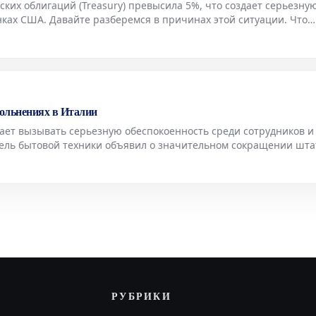
ких облигаций (Treasury) превысила 5%, что создает серьезну
ах США. Давайте разберемся в причинах этой ситуации. Что
ачейскими облигациями Возвращение доходности американских
ольнениях в Италии
жает вызывать серьезную обеспокоенность среди сотрудников и
ель бытовой техники объявил о значительном сокращении шта
я Electrolux Группа Electrolux представила план реорганизации
РУБРИКИ