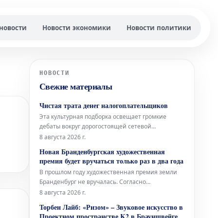
новости
Новости экономики
Новости политики
НОВОСТИ
Свежие материалы
Чистая трата денег налогоплательщиков
Эта культурная подборка освещает громкие
дебаты вокруг дорогостоящей сетевой
скульптуры во Франкфурте, вновь открывшуюся
8 августа 2026 г.
Галерею Аполлона в Лувре, культовое
Новая Бранденбургская художественная
произведение Марселя Дюшана, а также
премия будет вручаться только раз в два года
необычный проект Берлинского Фольксбюне,
В прошлом году художественная премия земли
превращенного во временный открытый
Бранденбург не вручалась. Согласно
бассейн. Дебаты во
обновленной концепции, теперь премия будет
8 августа 2026 г.
присуждаться только раз в два года, и это не
Торбен Лайб: «Ризом» – Звуковое искусство в
единственное изменение. Правительство
Проектном пространстве K2 в Брауншвейге