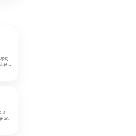
Ops)
общее
о
о и
дности