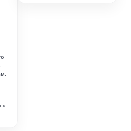
и
го
.
ам.
 к