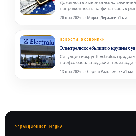
Доходность американских казначейс
напряженность на финансовых рынк
происходит с американскими казн
20 мая 2026 г. · Мирон Державин
1 мин
Treasury выше
НОВОСТИ ЭКОНОМИКИ
Электролюкс объявил о крупных ув
Ситуация вокруг Electrolux продол
профсоюзов: шведский производит
Италии. Что стало причиной решени
13 мая 2026 г. · Сергей Радонежский
1 мин
РЕДАКЦИОННОЕ МЕДИА