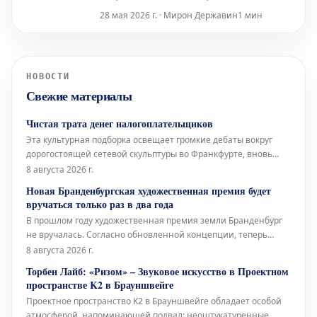
необходимых Киеву для отражения
28 мая 2026 г. · Мирон Державин
1 мин
продолжающихся атак. В связи с этой
острой ситуацией Президент Украины
Владимир Зеленский, как сообщается,
направил официальное обращение
НОВОСТИ
Дональду Трампу и Конгрессу США,
Свежие материалы
призывая к немедленной военной
Чистая трата денег налогоплательщиков
Эта культурная подборка освещает громкие дебаты вокруг
дорогостоящей сетевой скульптуры во Франкфурте, вновь
открывшуюся Галерею Аполлона в Лувре, культовое
8 августа 2026 г.
произведение Марселя Дюшана, а также необычный проект
Новая Бранденбургская художественная премия будет
Берлинского Фольксбюне, превращенного во временный
вручаться только раз в два года
открытый бассейн. Дебаты во
В прошлом году художественная премия земли Бранденбург
не вручалась. Согласно обновленной концепции, теперь
премия будет присуждаться только раз в два года, и это не
8 августа 2026 г.
единственное изменение. Правительство Бранденбурга,
Торбен Лайб: «Ризом» – Звуковое искусство в Проектном
утверждая новую структуру премии, намерено оказать
пространстве K2 в Брауншвейге
всестороннюю поддержку
Проектное пространство K2 в Брауншвейге обладает особой
атмосферой, напоминающей подвал: неоштукатуренные