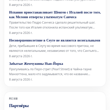
стены, высоко расположенные окна и видимые трубы, словно
8 августа 2026 г.
сходящиеся сюда с верхних этажей. В этом уникальном
Испания приостанавливает Шенген с Италией после того,
окружении норвежский звуковой художник Торбен Лайб
как Мелони отвергла ультиматум Санчеса
представляет свою ин
Правительство Педро Санчеса сделало решительный шаг.
После того как Италия отклонила испанский ультиматум
относительно пограничного контроля для испанских граждан
8 августа 2026 г.
(введенный Италией в ответ на нелегальное прибытие более
Несовершеннолетние в Сеуте не являются нелегальными
72 000 мигрантов в Сеуту неделю назад), испанское
Дети, прибывшие в Сеуту во время массового притока, не
правительство приняло от
являются нелегальными, независимо от того, что Сантьяго
Абаскаль называет их «захватчиками», а соглашения между
8 августа 2026 г.
Vox и Народной партией (PP) дегуманизируют их. Штурм
Забытые Жемчужины Нью-Йорка
границы поднимает вопросы об испанских спецслужбах,
Прогуливаясь по Перл-стрит (Pearl Street) в Чайна-тауне
степени лояльности сот
Манхэттена, мало кто задумывается, что ее название
указывает на первоначальную береговую линию Ист-Ривер
8 августа 2026 г.
XVII века в Нью-Йорке. Эта улица получила свое имя
благодаря скоплению раковин индейцев ленапе (Lenape),
расположенному в ее южной час
МЕНЮ
Партнёры