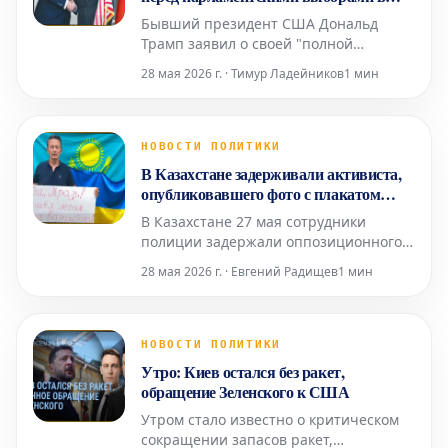
переговоры
Армении
Бывший президент США Дональд
Трамп заявил о своей "полной
поддержке" премьер-министра
28 мая 2026 г. · Тимур Ладейников
1 мин
Армении Никола Пашиняна в
преддверии парламентских выборов,
намеченных на 7 июня. В сообщении
на своей платформе Truth Social Трамп
НОВОСТИ ПОЛИТИКИ
охарактеризовал Пашиняна как
В Казахстане задерживали активиста,
"большого друга и лидера",
опубликовавшего фото с плакатом
подчеркнув, что т
"Пошел лесом из Казахстана! Слава
В Казахстане 27 мая сотрудники
Украине!" в день визита Путина
полиции задержали оппозиционного
активиста Марата Жанузакова. Об
28 мая 2026 г. · Евгений Радищев
1 мин
этом сообщила его дочь Айман
Жанузакова. Спустя несколько часов
Марат Жанузаков опубликовал пост в
Facebook, в котором сообщил о своем
НОВОСТИ ПОЛИТИКИ
освобождении и возвращении домой.
Утро: Киев остался без ракет,
Он также отметил, что поли
обращение Зеленского к США
Утром стало известно о критическом
сокращении запасов ракет,