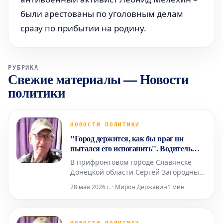
были арестованы по уголовным делам
сразу по прибытии на родину.
РУБРИКА
Свежие материалы
—
Новости
политики
НОВОСТИ ПОЛИТИКИ
"Город держится, как бы враг ни
пытался его испоганить". Водитель
маршрутки и его пассажиры в
В прифронтовом городе Славянске
прифронтовом Славянске
Донецкой области Сергей Загородный
работает водителем маршрутного
28 мая 2026 г. · Мирон Державин
1 мин
такси. С приближением российской
армии население города сократилось
вдвое по сравнению с довоенным
временем. Хотя в некоторые районы