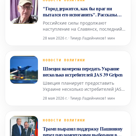
НОВОСТИ ПОЛИТИКИ
общественный транспорт уже не
"Город держится, как бы враг ни
ходит из-за обстрелов, маршрутка С
пытался его испоганить". Рассказы
водителя маршрутки прифронтового
Российские силы продолжают
Славянска и его пассажиров
наступление на Славянск, последний
крупный город Донецкой области
28 мая 2026 г. · Тимур Ладейников
1 мин
перед границей с Харьковской.
Расстояние до линии фронта
сократилось до 15-20 километров, что
позволяет противнику наносить удары
НОВОСТИ ПОЛИТИКИ
авиабомбами и дронами-камикадзе. В
Швеция намерена передать Украине
связи с возросшей угрозой городские
несколько истребителей JAS 39 Gripen
в
Швеция планирует предоставить
Украине несколько истребителей JAS
39 Gripen модификаций C и D,
28 мая 2026 г. · Тимур Ладейников
1 мин
производимых компанией Saab.
Точное количество самолетов, которые
получит Киев, а также сроки их
передачи пока не разглашаются.
НОВОСТИ ПОЛИТИКИ
Параллельно с этим, по имеющимся
Трамп выразил поддержку Пашиняну
данным, должны стартовать
перед парламентскими выборами в