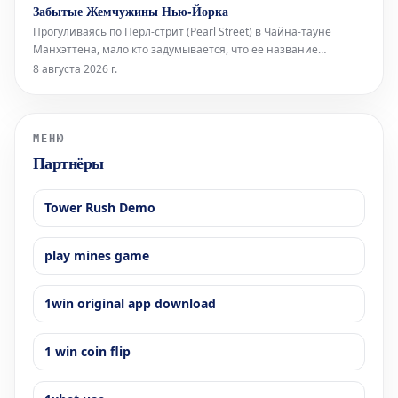
Vox и Народной партией (PP) дегуманизируют их. Штурм
Забытые Жемчужины Нью-Йорка
границы поднимает вопросы об испанских спецслужбах,
Прогуливаясь по Перл-стрит (Pearl Street) в Чайна-тауне
степени лояльности сот
Манхэттена, мало кто задумывается, что ее название
указывает на первоначальную береговую линию Ист-Ривер
8 августа 2026 г.
XVII века в Нью-Йорке. Эта улица получила свое имя
благодаря скоплению раковин индейцев ленапе (Lenape),
расположенному в ее южной час
МЕНЮ
Партнёры
Tower Rush Demo
play mines game
1win original app download
1 win coin flip