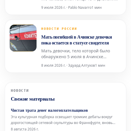
народного ополчения Ростокинского
9 июля 2026 г. · Pablo Navarro
1 мин
района Москвы, на протяжении 30 лет
скрупулезно собирает почтовые
документы времен Великой
Отечественной войны. В его
НОВОСТИ РОССИИ
уникальной коллекции насчитывается
Мать погибшей в Ачинске девочки
около пяти тысяч различных
пока остается в статусе свидетеля
артефактов: конв
Мать девочки, тело которой было
обнаружено 5 июля в Ачинске
Красноярского края после её
8 июля 2026 г. · Эдуард Алтухов
1 мин
исчезновения, на данный момент
сохраняет статус свидетеля в рамках
расследования. Эту информацию во
вторник, 7 июля, подтвердили в
НОВОСТИ
региональном управлении
Свежие материалы
Следственного комитета России.
Представитель в
Чистая трата денег налогоплательщиков
Эта культурная подборка освещает громкие дебаты вокруг
дорогостоящей сетевой скульптуры во Франкфурте, вновь
открывшуюся Галерею Аполлона в Лувре, культовое
8 августа 2026 г.