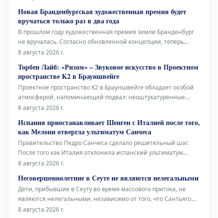
произведение Марселя Дюшана, а также необычный проект
Новая Бранденбургская художественная премия будет
Берлинского Фольксбюне, превращенного во временный
вручаться только раз в два года
открытый бассейн. Дебаты во
В прошлом году художественная премия земли Бранденбург
не вручалась. Согласно обновленной концепции, теперь
премия будет присуждаться только раз в два года, и это не
8 августа 2026 г.
единственное изменение. Правительство Бранденбурга,
Торбен Лайб: «Ризом» – Звуковое искусство в Проектном
утверждая новую структуру премии, намерено оказать
пространстве K2 в Брауншвейге
всестороннюю поддержку
Проектное пространство K2 в Брауншвейге обладает особой
атмосферой, напоминающей подвал: неоштукатуренные
стены, высоко расположенные окна и видимые трубы, словно
8 августа 2026 г.
сходящиеся сюда с верхних этажей. В этом уникальном
Испания приостанавливает Шенген с Италией после того,
окружении норвежский звуковой художник Торбен Лайб
как Мелони отвергла ультиматум Санчеса
представляет свою ин
Правительство Педро Санчеса сделало решительный шаг.
После того как Италия отклонила испанский ультиматум
относительно пограничного контроля для испанских граждан
8 августа 2026 г.
(введенный Италией в ответ на нелегальное прибытие более
Несовершеннолетние в Сеуте не являются нелегальными
72 000 мигрантов в Сеуту неделю назад), испанское
Дети, прибывшие в Сеуту во время массового притока, не
правительство приняло от
являются нелегальными, независимо от того, что Сантьяго
Абаскаль называет их «захватчиками», а соглашения между
8 августа 2026 г.