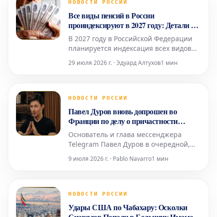
НОВОСТИ РОССИИ
Все виды пенсий в России
проиндексируют в 2027 году: Детали от
эксперта
В 2027 году в Российской Федерации
планируется индексация всех видов
пенсионных выплат, однако точные
29 июля 2026 г. · Эдуард Алтухов
1 мин
сроки и механизмы их осуществления
будут скорректированы в соответствии
с текущей экономической ситуацией.
Об этом сообщила Людмила Иванова-
НОВОСТИ РОССИИ
Швец, доцент базовой кафедры
Павел Дуров вновь допрошен во
Торгово-промышленной пал
Франции по делу о причастности
Telegram к преступной деятельности
Основатель и глава мессенджера
Telegram Павел Дуров в очередной,
уже четвертый раз прошел допрос в
9 июля 2026 г. · Pablo Navarro
1 мин
Париже. Это произошло в среду, 8
июля, в рамках расследования,
начатого в 2024 году, как сообщило
агентство AFP. Следственные судьи,
НОВОСТИ РОССИИ
занимающиеся делом о возможной
Удары США по Чабахару: Осколки
причастности его платформы к про
Снарядов Попали в Больницу Имама