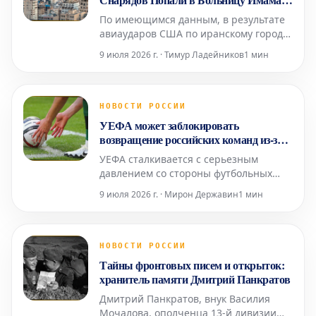
Али
По имеющимся данным, в результате
авиаударов США по иранскому городу
Чабахар осколки снарядов попали в
9 июля 2026 г. · Тимур Ладейников
1 мин
местную больницу Имама Али.
Информация о пострадавших среди
пациентов или персонала
медицинского учреждения пока не
НОВОСТИ РОССИИ
поступала. Ранее сообщалось о
УЕФА может заблокировать
взрывах в нескольких иранских
возвращение российских команд из-за
городах, вкл
давления трех стран
УЕФА сталкивается с серьезным
давлением со стороны футбольных
ассоциаций Англии, Германии и
9 июля 2026 г. · Мирон Державин
1 мин
Франции, что может помешать
возвращению российских команд на
международную арену. Эти ключевые
европейские федерации сохраняют
НОВОСТИ РОССИИ
категорическую позицию против
Тайны фронтовых писем и открыток:
такого шага. Ранее, в 2023 году, УЕФА
хранитель памяти Дмитрий Панкратов
уже
Дмитрий Панкратов, внук Василия
Мочалова, ополченца 13-й дивизии