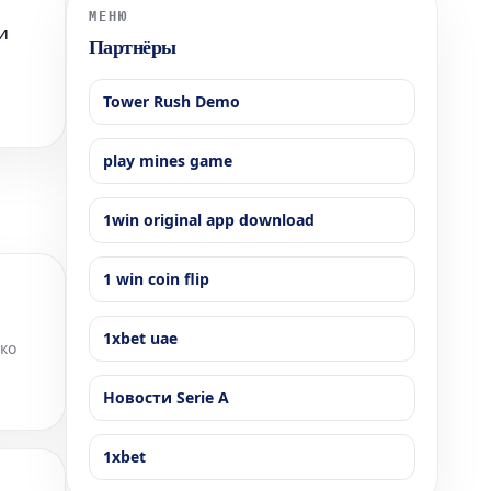
ленапе (Lenape), расположенному в ее южной час
МЕНЮ
и
Партнёры
Tower Rush Demo
play mines game
1win original app download
1 win coin flip
1xbet uae
ко
ргово-
Новости Serie A
1xbet