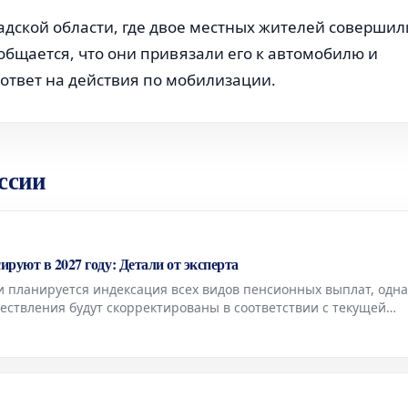
дской области, где двое местных жителей совершил
общается, что они привязали его к автомобилю и
ответ на действия по мобилизации.
ссии
ируют в 2027 году: Детали от эксперта
и планируется индексация всех видов пенсионных выплат, одна
ествления будут скорректированы в соответствии с текущей
 сообщила Людмила Иванова-Швец, доцент базовой кафедры То