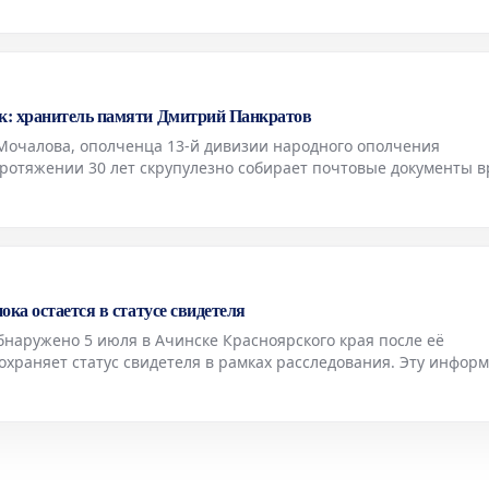
к: хранитель памяти Дмитрий Панкратов
Мочалова, ополченца 13-й дивизии народного ополчения
протяжении 30 лет скрупулезно собирает почтовые документы 
го уникальной коллекции насчитывается около пяти тысяч раз
ка остается в статусе свидетеля
бнаружено 5 июля в Ачинске Красноярского края после её
охраняет статус свидетеля в рамках расследования. Эту инфор
 региональном управлении Следственного комитета России.