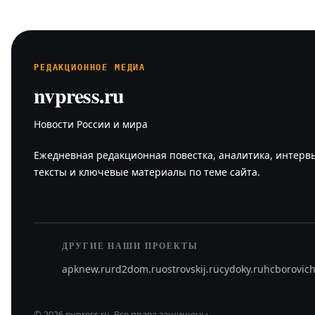
РЕДАКЦИОННОЕ МЕДИА
nvpress.ru
Новости России и мира
Ежедневная редакционная повестка, аналитика, интерв
тексты и ключевые материалы по теме сайта.
ДРУГИЕ НАШИ ПРОЕКТЫ
apknew.ru
rd2dom.ru
ostrovskij.ru
cydoky.ru
hcborovich
©
2026
nvpress.ru
.
Все права защищены.