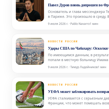
Павел Дуров вновь допрошен во Фра
Основатель и глава мессенджера T
в Париже. Это произошло в среду, 8
агентство AFP. Следственные судь
9 июля 2026 г. · Pablo Navarro
1 мин
про
НОВОСТИ РОССИИ
Удары США по Чабахару: Осколки 
По имеющимся данным, в результат
попали в местную больницу Имама
медицинского учреждения пока не 
9 июля 2026 г. · Тимур Ладейников
1 мин
городах, вкл
НОВОСТИ РОССИИ
УЕФА может заблокировать возвраще
УЕФА сталкивается с серьезным да
Франции, что может помешать воз
ключевые европейские федерации с