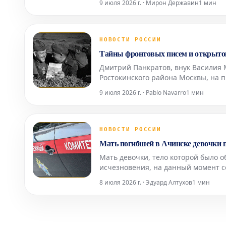
9 июля 2026 г. · Мирон Державин
1 мин
2023 году, УЕФА уже
НОВОСТИ РОССИИ
Тайны фронтовых писем и открыто
Дмитрий Панкратов, внук Василия 
Ростокинского района Москвы, на 
Великой Отечественной войны. В е
9 июля 2026 г. · Pablo Navarro
1 мин
артефактов: конв
НОВОСТИ РОССИИ
Мать погибшей в Ачинске девочки по
Мать девочки, тело которой было о
исчезновения, на данный момент с
во вторник, 7 июля, подтвердили в
8 июля 2026 г. · Эдуард Алтухов
1 мин
Представитель в