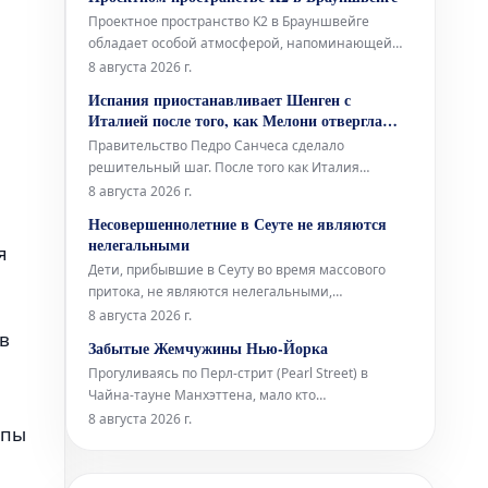
Бранденбурга, утверждая новую структуру
Проектное пространство K2 в Брауншвейге
премии, намерено оказать всестороннюю
обладает особой атмосферой, напоминающей
поддержку
подвал: неоштукатуренные стены, высоко
8 августа 2026 г.
расположенные окна и видимые трубы, словно
Испания приостанавливает Шенген с
сходящиеся сюда с верхних этажей. В этом
Италией после того, как Мелони отвергла
уникальном окружении норвежский звуковой
ультиматум Санчеса
Правительство Педро Санчеса сделало
художник Торбен Лайб представляет свою ин
решительный шаг. После того как Италия
отклонила испанский ультиматум относительно
8 августа 2026 г.
пограничного контроля для испанских граждан
Несовершеннолетние в Сеуте не являются
(введенный Италией в ответ на нелегальное
нелегальными
я
прибытие более 72 000 мигрантов в Сеуту
Дети, прибывшие в Сеуту во время массового
неделю назад), испанское правительство
притока, не являются нелегальными,
приняло от
независимо от того, что Сантьяго Абаскаль
8 августа 2026 г.
называет их «захватчиками», а соглашения
в
Забытые Жемчужины Нью-Йорка
между Vox и Народной партией (PP)
Прогуливаясь по Перл-стрит (Pearl Street) в
дегуманизируют их. Штурм границы поднимает
Чайна-тауне Манхэттена, мало кто
вопросы об испанских спецслужбах, степени
задумывается, что ее название указывает на
8 августа 2026 г.
лояльности сот
ппы
первоначальную береговую линию Ист-Ривер
XVII века в Нью-Йорке. Эта улица получила свое
имя благодаря скоплению раковин индейцев