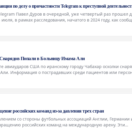
нции по делу о причастности Telegram к преступной деятельност
elegram Павел Дуров в очередной, уже четвертый раз прошел 
 июля, в рамках расследования, начатого в 2024 году, как сооб
и, занимающиеся делом о возможной причастности его платфор
Снарядов Попали в Больницу Имама Али
е авиаударов США по иранскому городу Чабахар осколки снар
 Али. Информация о пострадавших среди пациентов или персо
поступала. Ранее сообщалось о взрывах в нескольких иранских
ние российских команд из-за давления трех стран
влением со стороны футбольных ассоциаций Англии, Германии 
вращению российских команд на международную арену. Эти
охраняют категорическую позицию против такого шага. Ранее