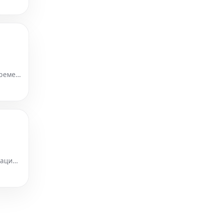
времен
личных
мацию