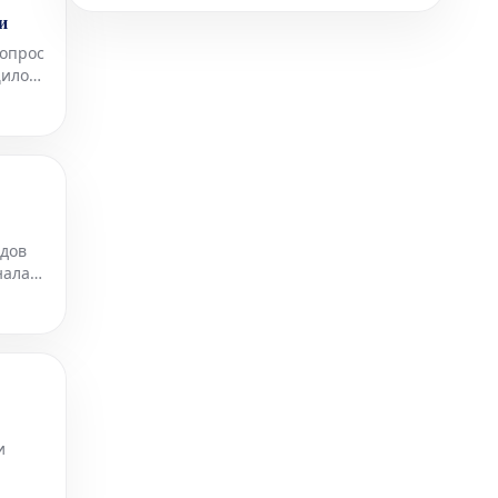
и
допрос
щило
мы к
ядов
нала
и
, в