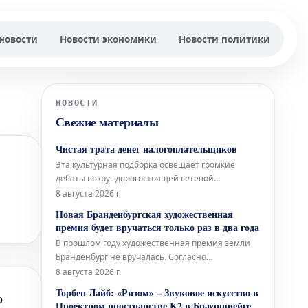
новости
Новости экономики
Новости политики
НОВОСТИ
Свежие материалы
Чистая трата денег налогоплательщиков
Эта культурная подборка освещает громкие
дебаты вокруг дорогостоящей сетевой
скульптуры во Франкфурте, вновь открывшуюся
8 августа 2026 г.
Галерею Аполлона в Лувре, культовое
Новая Бранденбургская художественная
произведение Марселя Дюшана, а также
премия будет вручаться только раз в два года
необычный проект Берлинского Фольксбюне,
В прошлом году художественная премия земли
превращенного во временный открытый
Бранденбург не вручалась. Согласно
бассейн. Дебаты во
обновленной концепции, теперь премия будет
8 августа 2026 г.
присуждаться только раз в два года, и это не
Торбен Лайб: «Ризом» – Звуковое искусство в
о
единственное изменение. Правительство
Проектном пространстве K2 в Брауншвейге