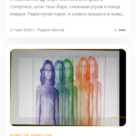
Согертисе, штат Нью-Йорк, снежным утром в конце
января. Переступив порог, я словно оказался в живом
святилище, а восьмидесятилетняя художница легко
порхала вокруг, будто местный ангел. После тёплого
21 мая 2026 г. · Родион Изотов
1 МИН
приёма она поднялась наверх, чтобы надеть свой ко
НОВОСТИ ОБЩЕСТВА