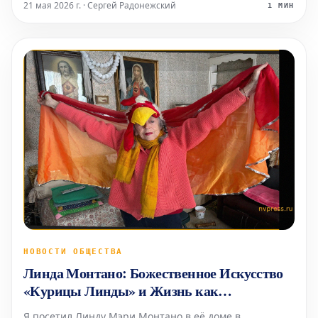
социальной справедливости и богатой истории
21 мая 2026 г. · Сергей Радонежский
1 МИН
города как очага политической организации. Центр
заменит галерею
НОВОСТИ ОБЩЕСТВА
Линда Монтано: Божественное Искусство
«Курицы Линды» и Жизнь как
Перформанс
Я посетил Линду Мэри Монтано в её доме в