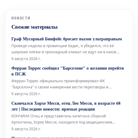
НОВОСТИ
Свежие материалы
Граф Мусорный Бинфейс бросает вызов ультраправым
Проведя неделю в провинции Кадис, я убедился, что её
широкие пляжи и прохладный климат не идут ни в какое
сравнение со средиземноморским побережьем. Здесь, в
9 августа 2026 г.
Барселоне, без кондиционера не обойтись, тогда как там,
Ферран Торрес сообщил "Барселоне" о желании перейти
благодаря океанским бризам, смягчающим силу солнца, он
в ПСЖ
совершенно не нужен.
Ферран Торрес официально проинформировал ФК
"Барселона" о своем намерении вести переговоры и
заключить соглашение с "ПСЖ". Валенсийский нападающий
9 августа 2026 г.
принял решение покинуть каталонский клуб после того, как
Скончался Хорхе Месси, отец Лео Месси, в возрасте 68
забил победный гол в финале Чемпионата мира, и сообщил
лет | Последние новости: прямые реакции
об этом главному тренеру Ханси Флику
КОНЧИНА Отец и представитель капитана сборной
Аргентины, Хорхе Месси, находился под медицинским
наблюдением в течение нескольких месяцев из-за своего
9 августа 2026 г.
серьезного состояния здоровья. Сегодня стало известно о его