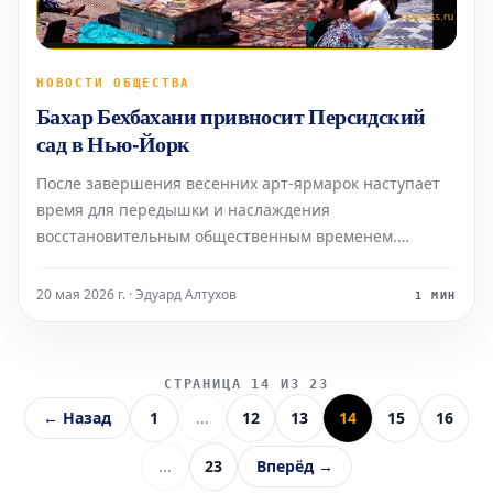
НОВОСТИ ОБЩЕСТВА
Бахар Бехбахани привносит Персидский
сад в Нью-Йорк
После завершения весенних арт-ярмарок наступает
время для передышки и наслаждения
восстановительным общественным временем.
Именно такой цели служит проект Бахар Бехбахани
«Дамасская роза» на Губернаторском острове, где
20 мая 2026 г. · Эдуард Алтухов
1 МИН
художники и деятели культуры собрались, чтобы
делиться историями, играть му
СТРАНИЦА 14 ИЗ 23
← Назад
1
...
12
13
14
15
16
...
23
Вперёд →