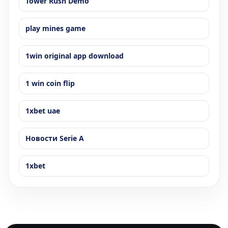
Tower Rush Demo
play mines game
1win original app download
1 win coin flip
1xbet uae
Новости Serie A
1xbet