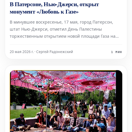
В Патерсоне, Нью-Джерси, открыт
монумент «Любовь к Газе»
В минувшее воскресенье, 17 мая, город Патерсон,
штат Нью-Джерси, отметил День Палестины
торжественным открытием новой площади Газа на
Мейн-стрит, где была установлена скульптура
художника и активиста Кайла Гоэна. Популярный
20 мая 2026 г. · Сергей Радонежский
1 МИН
дизайн Гоэна под названием «Любовь к Газе»
(созданный в 201