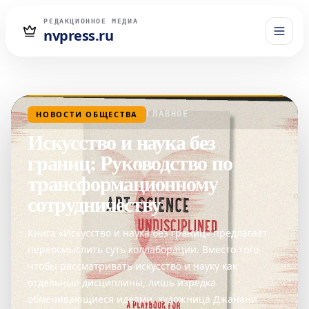
РЕДАКЦИОННОЕ МЕДИА
nvpress.ru
НОВОСТИ ОБЩЕСТВА
ГЛАВНОЕ
Искусство и наука без
границ: Руководство по
трансформационному
сотрудничеству
Книга «Искусство и наука без границ» предлагает
переосмыслить суть коллаборации. Вместо того
чтобы рассматривать искусство и науку как
отдельные дисциплины, лишь изредка
обменивающиеся идеями, художница Джанани