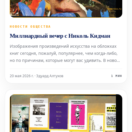
НОВОСТИ ОБЩЕСТВА
Миллиардный вечер с Николь Кидман
Изображения произведений искусства на обложках
книг сегодня, пожалуй, популярнее, чем когда-либо,
но по причинам, которые могут вас удивить. В новом
обзоре исследуются недавние издания, чьи обложки
украшены обрезанными, размытыми и искаженными
20 мая 2026 г. · Эдуард Алтухов
1 МИН
картинами, а дизайнеры и издатели делятся своим
мне