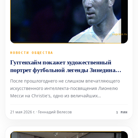
НОВОСТИ ОБЩЕСТВА
Гуггенхайм покажет художественный
портрет футбольной легенды Зинедина
Зидана
После прошлогоднего не слишком впечатляющего
искусственного интеллекта-посвящения Лионелю
Месси на Christie's, одно из величайших
произведений искусства, посвященных футболу (или
соккеру, как его иногда называют) за всю историю,
21 мая 2026 г. · Геннадий Велесов
1 МИН
этим летом прибудет в Нью-Йорк. Фильм Дугласа