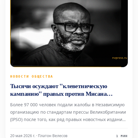
НОВОСТИ ОБЩЕСТВА
Тысячи осуждают "клеветническую
кампанию" правых против Мисана
Харримана
Более 97 000 человек подали жалобы в Независимую
организацию по стандартам прессы Великобритании
(IPSO) после того, как ряд правых новостных изданий
опубликовал статьи, обвиняющие британско-
нигерийского попечителя по искусству Мисана
20 мая 2026 г. · Платон Велесов
1 МИН