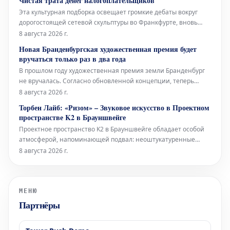
Чистая трата денег налогоплательщиков
кончине в возрасте 68 лет, что потрясло весь футбольный
Эта культурная подборка освещает громкие дебаты вокруг
мир.
дорогостоящей сетевой скульптуры во Франкфурте, вновь
открывшуюся Галерею Аполлона в Лувре, культовое
8 августа 2026 г.
произведение Марселя Дюшана, а также необычный проект
Новая Бранденбургская художественная премия будет
Берлинского Фольксбюне, превращенного во временный
вручаться только раз в два года
открытый бассейн. Дебаты во
В прошлом году художественная премия земли Бранденбург
не вручалась. Согласно обновленной концепции, теперь
премия будет присуждаться только раз в два года, и это не
8 августа 2026 г.
единственное изменение. Правительство Бранденбурга,
Торбен Лайб: «Ризом» – Звуковое искусство в Проектном
утверждая новую структуру премии, намерено оказать
пространстве K2 в Брауншвейге
всестороннюю поддержку
Проектное пространство K2 в Брауншвейге обладает особой
атмосферой, напоминающей подвал: неоштукатуренные
стены, высоко расположенные окна и видимые трубы, словно
8 августа 2026 г.
сходящиеся сюда с верхних этажей. В этом уникальном
окружении норвежский звуковой художник Торбен Лайб
представляет свою ин
МЕНЮ
Партнёры