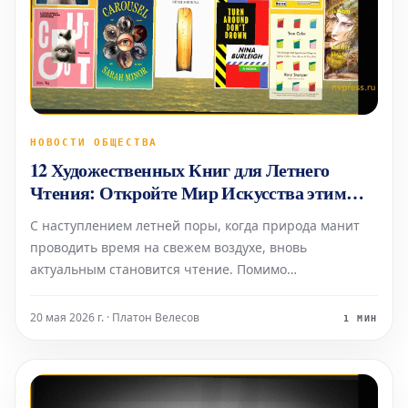
НОВОСТИ ОБЩЕСТВА
12 Художественных Книг для Летнего
Чтения: Откройте Мир Искусства этим
Летом
С наступлением летней поры, когда природа манит
проводить время на свежем воздухе, вновь
актуальным становится чтение. Помимо
захватывающих фэнтези и популярных мемуаров,
стоит обратить внимание на глубокие эссе о роли
20 мая 2026 г. · Платон Велесов
1 МИН
искусства в нашей жизни, как, например, сборник
критика Меган О'Грэди,