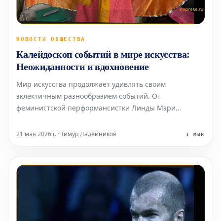
НОВОСТИ ОБЩЕСТВА
Калейдоскоп событий в мире искусства:
Неожиданности и вдохновение
Мир искусства продолжает удивлять своим
эклектичным разнообразием событий. От
феминистской перформансистки Линды Мэри
Монтано, которая встретила писательницу Талисин
Томас в своем доме на севере штата Нью-Йорк в
21 мая 2026 г. · Тимур Ладейников
1 МИН
«благоговейном курином костюме», до
продолжающегося конкурса на создание памятника