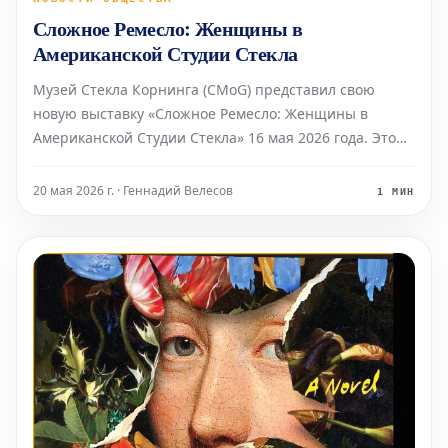
Сложное Ремесло: Женщины в
Американской Студии Стекла
Музей Стекла Корнинга (CMoG) представил свою
новую выставку «Сложное Ремесло: Женщины в
Американской Студии Стекла» 16 мая 2026 года. Это
событие стало одной из ключевых инициатив в
рамках празднования 75-летия Музея. «Сложное
20 мая 2026 г. · Геннадий Велесов
1 МИН
Ремесло» является первой масштабной обзорной
выставкой, посвяще