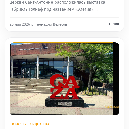
церкви Сант-Антонин расположилась выставка
Габриэль Голиаф под названием «Элегия»,
представляющая собой неофициальный павильон
ЮАР на 61-й Венецианской биеннале Arte. Она стала
20 мая 2026 г. · Геннадий Велесов
1 МИН
«неофициальной» после того, как в январе, всего за
несколь
НОВОСТИ ОБЩЕСТВА